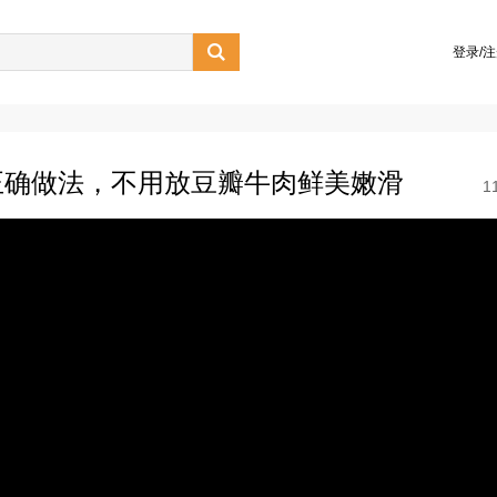

登录/
正确做法，不用放豆瓣牛肉鲜美嫩滑
1