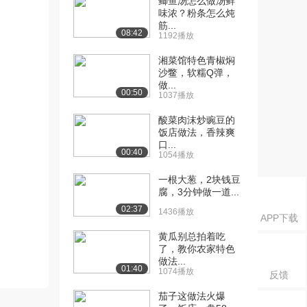
鲫鱼汤怎么做汤鲜
味浓？粉条怎么炖
筋...
08:42
1192播放
湘菜馆特色青椒焖
沙鳖，软糯Q弹，
做...
00:50
1037播放
酸菜肉沫炒豌豆的
饭店做法，香辣爽
口...
00:40
1054播放
一根大葱，2块钱豆
腐，3分钟做一道...
02:37
1436播放
APP下载
黄瓜别总拍着吃
了，教你农家特色
做法...
01:40
1074播放
反馈
茄子这做法火爆