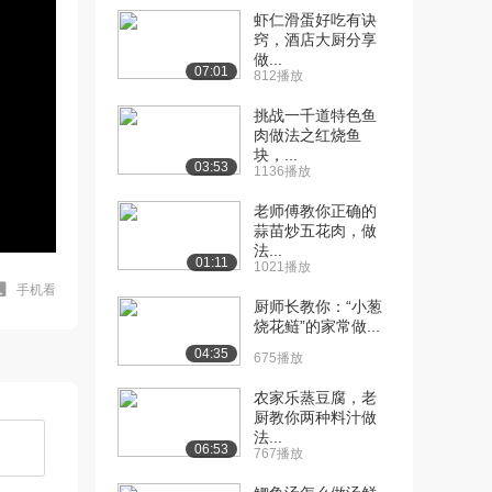
虾仁滑蛋好吃有诀
窍，酒店大厨分享
做...
07:01
812播放
挑战一千道特色鱼
肉做法之红烧鱼
块，...
03:53
1136播放
老师傅教你正确的
蒜苗炒五花肉，做
法...
01:11
1021播放
手机看
厨师长教你：“小葱
烧花鲢”的家常做...
04:35
675播放
农家乐蒸豆腐，老
厨教你两种料汁做
法...
06:53
767播放