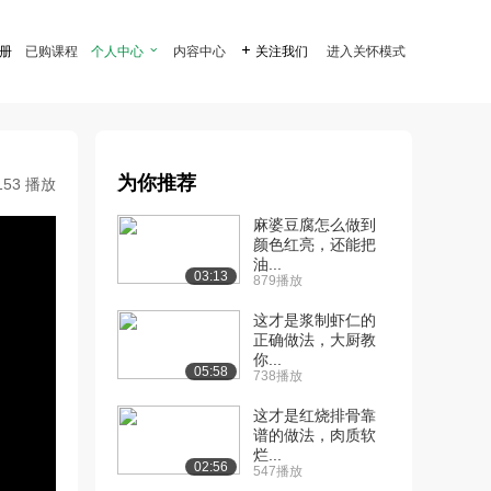
注册
已购课程
个人中心

内容中心

关注我们
进入关怀模式
为你推荐
153 播放
麻婆豆腐怎么做到
颜色红亮，还能把
油...
03:13
879播放
这才是浆制虾仁的
正确做法，大厨教
你...
05:58
738播放
这才是红烧排骨靠
谱的做法，肉质软
烂...
02:56
547播放