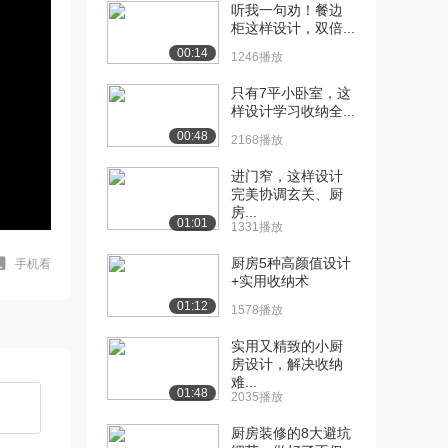
听我一句劝！餐边
柜这样设计，双倍...
00:14
1246播放
只有7平小卧室，这
样设计学习收纳全...
00:48
2168播放
进门窄，这样设计
完美协调玄关、厨
房...
01:01
1331播放
厨房5种高颜值设计
手机看
+实用收纳术
01:12
1578播放
实用又精致的小厨
房设计，解决收纳
难...
01:48
2035播放
厨房装修的8大避坑