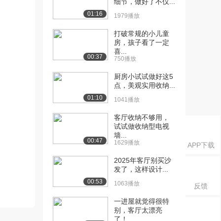
细节，做好了不仅...
01:16
1979播放
打破常规的小儿童
房，孩子看了一定
喜...
00:37
750播放
厨房小试试做好这5
点，美观实用收纳...
01:10
1041播放
客厅收纳不够用，
试试做收纳型电视
墙...
00:47
1629播放
APP下载
2025年客厅别买沙
发了，这样设计...
00:53
1063播放
反馈
一进屋就觉得很特
别，客厅太漂亮
了！...