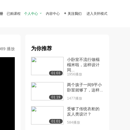
注册
已购课程
个人中心

内容中心

关注我们
进入关怀模式
为你推荐
989 播放
小卧室不流行做榻
榻米啦，这样设计
同...
01:03
1956播放
两个孩子一间9平小
卧室就够了，这样...
01:19
1477播放
受够了传统衣柜的
反人类设计？
01:01
584播放