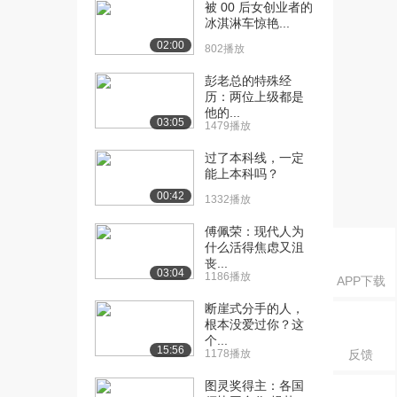
被 00 后女创业者的
和...
冰淇淋车惊艳...
2321播放
02:00
802播放
[18] 1.4.4-1.4.6 圆周运动
11:59
彭老总的特殊经
和...
历：两位上级都是
2273播放
他的...
03:05
1479播放
[19] 1.4.7-1.4.8 柱坐标
09:44
系...
过了本科线，一定
1717播放
能上本科吗？
00:42
1332播放
[20] 1.4.7-1.4.8 柱坐标
09:43
系...
傅佩荣：现代人为
1605播放
什么活得焦虑又沮
丧...
03:04
[21] 1.5 相对运动（上）
13:12
1186播放
APP下载
2191播放
断崖式分手的人，
根本没爱过你？这
[22] 1.5 相对运动（下）
13:20
个...
2807播放
15:56
1178播放
反馈
[23] 1.6 哈勃定律与宇宙
14:49
图灵奖得主：各国