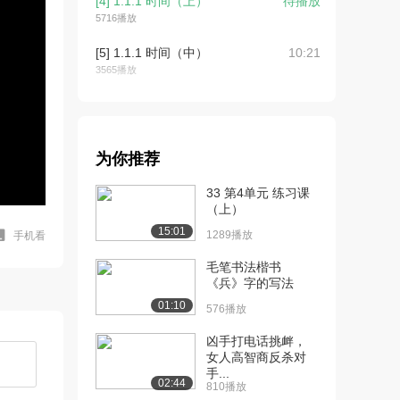
[4] 1.1.1 时间（上）
待播放
5716播放
[5] 1.1.1 时间（中）
10:21
3565播放
[6] 1.1.1 时间（下）
10:14
3505播放
[7] 1.1.2 空间（上）
09:03
为你推荐
3358播放
33 第4单元 练习课
[8] 1.1.2 空间（下）
09:05
（上）
3168播放
15:01
1289播放
手机看
[9] 1.2 力学的研究对象
06:26
毛笔书法楷书
（上）
《兵》字的写法
3868播放
01:10
576播放
[10] 1.2 力学的研究对象
06:26
凶手打电话挑衅，
（下）
女人高智商反杀对
3254播放
手...
02:44
810播放