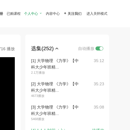
注册
已购课程
个人中心

内容中心

关注我们
进入关怀模式
选集(252)
自动播放
716 播放
[1] 大学物理 《力学》【中
35:12
科大少年班精...
2.1万播放
[2] 大学物理 《力学》【中
35:23
科大少年班精...
4673播放
[3] 大学物理 《力学》【中
35:08
科大少年班精...
5468播放