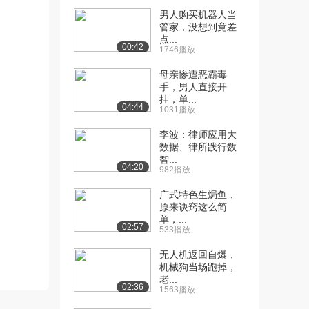
[11] 1.3 直线运动（上）
10:30
男人购买机器人当
3418播放
管家，没想到竟差
点...
[12] 1.3 直线运动（下）
10:35
00:42
1746播放
3930播放
母亲惨遭恶霸毒
[13] 1.4.1-1.4.3 直角坐
15:53
手，男人直接开
标...
挂，单...
04:44
1031播放
4383播放
李波：律师应用大
[14] 1.4.1-1.4.3 直角坐
16:05
数据、律所践行数
标...
智...
3538播放
04:20
982播放
[15] 1.4.1-1.4.3 直角坐
15:56
广式特色生焗鱼，
原来诀窍这么简
标...
单，...
2595播放
02:57
533播放
[16] 1.4.4-1.4.6 圆周运动
11:59
无人机返回自爆，
和...
机械狗当场跑掉，
2539播放
老...
02:36
1563播放
[17] 1.4.4-1.4.6 圆周运动
12:11