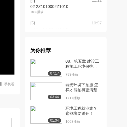
[4]
11:12
02.2Z1010002Z1010...
1865播放
[5]
10:57
02.2Z1010002Z1010...
1396播放
[6]
13:19
为你推荐
03.2Z1010002Z1010...
2415播放
08、第五章 建设工
程施工环境保护...
[7]
13:25
07:17
03.2Z1010002Z1010...
793播放
2574播放
手机看
弱光环境下拍摄 怎
样才能拍得更清楚...
[8]
13:57
03:44
04.2Z1010002Z1010...
1717播放
2353播放
环境工程就业难？
这些坑要避开！
[9]
13:59
04.2Z1010002Z1010...
01:34
1068播放
2246播放