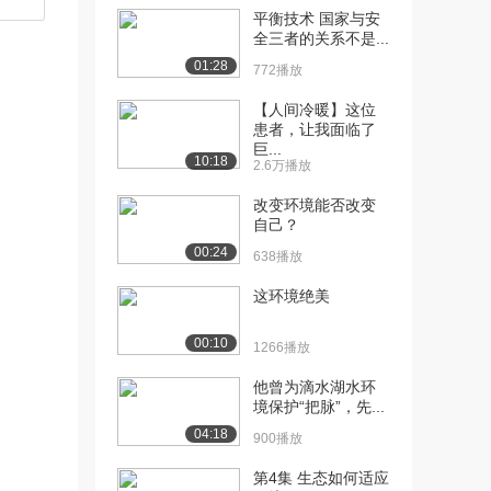
平衡技术 国家与安
[10]
12:36
全三者的关系不是...
05.2Z1010002Z1010...
01:28
772播放
2430播放
【人间冷暖】这位
[11]
12:34
患者，让我面临了
05.2Z1010002Z1010...
巨...
10:18
2.6万播放
1861播放
改变环境能否改变
[12]
10:44
自己？
06.2Z1010002Z1010...
00:24
638播放
1569播放
这环境绝美
[13]
10:40
06.2Z1010002Z1010...
00:10
1703播放
1266播放
[14] 07第一章-施工组织设
他曾为滴水湖水环
10:18
境保护“把脉”，先...
计的内容和编...
1762播放
04:18
900播放
[15] 07第一章-施工组织设
10:21
第4集 生态如何适应