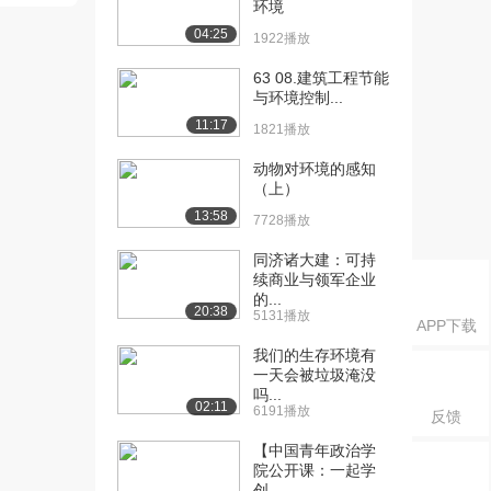
环境
计的内容和编...
1721播放
04:25
1922播放
[16] 07第一章-施工组织设
10:21
63 08.建筑工程节能
计的内容和编...
与环境控制...
1831播放
11:17
1821播放
[17]
13:09
动物对环境的感知
08.2Z1010002Z1010...
（上）
1842播放
13:58
7728播放
[18]
13:20
同济诸大建：可持
08.2Z1010002Z1010...
续商业与领军企业
1501播放
的...
20:38
5131播放
APP下载
[19]
13:08
我们的生存环境有
08.2Z1010002Z1010...
一天会被垃圾淹没
1391播放
吗...
02:11
6191播放
反馈
[20]
09:23
09.2Z1010002Z1010...
【中国青年政治学
1109播放
院公开课：一起学
创...