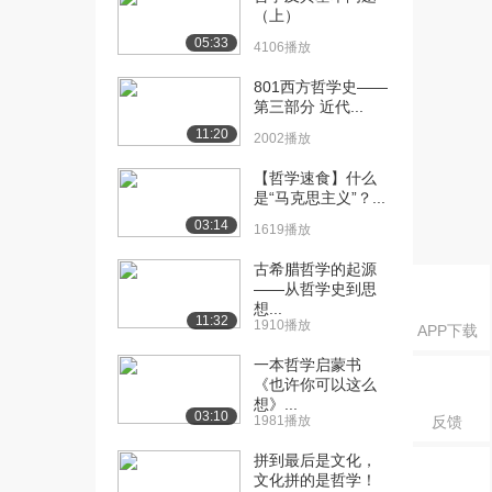
政治学——科幻...
（上）
993播放
05:33
4106播放
[16] 9.时空物理学与时空
10:52
801西方哲学史——
政治学——科幻...
第三部分 近代...
628播放
11:20
2002播放
[17] 10.时空物理学与时空
10:51
【哲学速食】什么
政治学——科...
是“马克思主义”？...
1245播放
03:14
1619播放
[18] 10.时空物理学与时空
10:52
古希腊哲学的起源
政治学——科...
——从哲学史到思
735播放
想...
11:32
1910播放
APP下载
[19] 11.时空物理学与时空
11:32
政治学——科...
一本哲学启蒙书
590播放
《也许你可以这么
想》...
03:10
1981播放
反馈
[20] 11.时空物理学与时空
11:37
政治学——科...
拼到最后是文化，
1367播放
文化拼的是哲学！