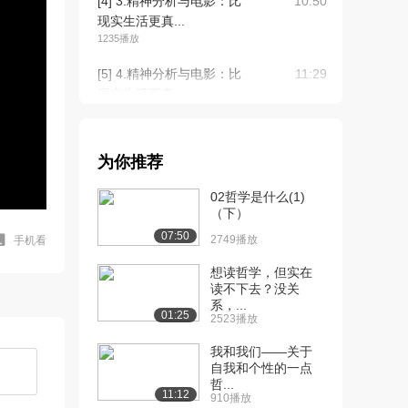
[4] 3.精神分析与电影：比
10:50
现实生活更真...
1235播放
[5] 4.精神分析与电影：比
11:29
现实生活更真...
1553播放
[6] 4.精神分析与电影：比
11:35
为你推荐
现实生活更真...
888播放
02哲学是什么(1)
（下）
[7] 5.齐泽克的“坏消息”：
11:09
07:50
爱情、精神...
2749播放
手机看
1129播放
想读哲学，但实在
读不下去？没关
[8] 5.齐泽克的“坏消息”：
11:10
系，...
爱情、精神...
01:25
2523播放
1423播放
我和我们——关于
[9] 6.齐泽克的“坏消息”：
11:55
自我和个性的一点
哲...
爱情、精神...
11:12
910播放
1033播放