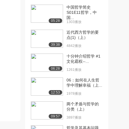
中国哲学简史
[10] 6.齐泽克的“坏消息”：
11:52
S01E11哲学，中
爱情、精神...
国...
05:28
1610播放
1303播放
近代西方哲学的要
[11] 7.齐泽克的“坏消息”：
10:16
点(1)（上）
爱情、精神...
39:38
702播放
4842播放
[12] 7.齐泽克的“坏消息”：
10:12
十分钟介绍哲学 #1
文化霸权--...
爱情、精神...
1508播放
06:28
1261播放
[13] 8.齐泽克的“坏消息”：
11:26
06：如何在人生哲
爱情、精神...
学中理解幸福（上...
883播放
12:53
1978播放
[14] 8.齐泽克的“坏消息”：
11:24
两个矛盾与哲学的
爱情、精神...
分类（上）
1283播放
09:57
3897播放
[15] 9.时空物理学与时空
10:49
哲学及其基本问题