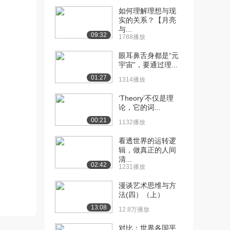
如何理解理想与现
[10] 色彩的解放与心灵的
16:24
实的关系？【月亮
解放（二）（中）
与...
09:32
1788播放
5604播放
眼耳鼻舌身都是“元
[11] 色彩的解放与心灵的
16:15
宇宙”，要通过理...
解放（二）（下）
01:27
5772播放
1314播放
‘Theory’不仅是理
[12] 内容决定形式与形式
10:22
论，它的词...
决定内容（一）（...
00:21
5.0万播放
1132播放
[13] 内容决定形式与形式
10:23
看透世界的运转逻
辑，做真正的人间
决定内容（一）（...
清...
3968播放
02:42
1231播放
[14] 内容决定形式与形式
10:16
漫谈艺术思维与方
决定内容（一）（...
法(四）（上）
4628播放
13:08
12.8万播放
[15] 内容决定形式与形式
14:02
对比：世界各国平