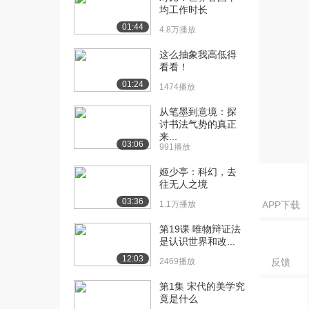
决定内容（二）（...
均工作时长
4.1万播放
01:44
4.8万播放
[16] 内容决定形式与形式
13:59
这么抽象我高低得
决定内容（二）（...
看看！
4044播放
01:24
1474播放
[17] 内容决定形式与形式
13:39
从笔墨到意境：探
决定内容（三）（...
讨书法气势的真正
3.9万播放
来...
03:06
991播放
[18] 内容决定形式与形式
13:40
决定内容（三）（...
姬少亭：科幻，去
往无人之境
4007播放
03:36
1.1万播放
APP下载
[19] 内容决定形式与形式
13:33
决定内容（三）（...
第19课 唯物辩证法
3998播放
是认识世界和改...
12:03
2469播放
反馈
[20] 内容决定形式与形式
10:48
决定内容（四）（...
第1集 宋代的美学究
3.6万播放
竟是什么