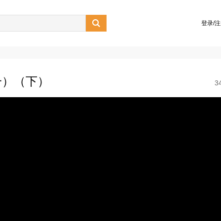

登录/
一）（下）
3