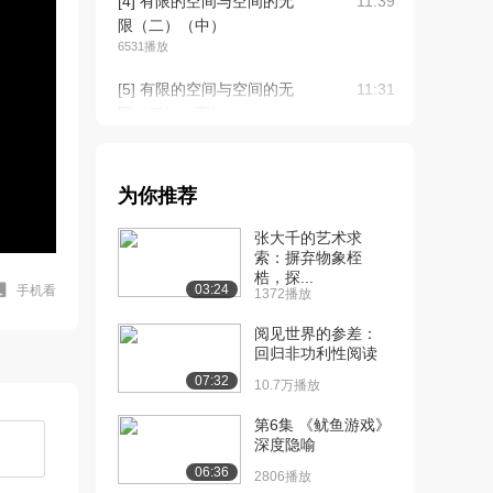
[4] 有限的空间与空间的无
11:39
限（二）（中）
6531播放
[5] 有限的空间与空间的无
11:31
限（二）（下）
6547播放
[6] 色彩的解放与心灵的解
17:17
为你推荐
放（一）（上）
9.6万播放
张大千的艺术求
索：摒弃物象桎
[7] 色彩的解放与心灵的解
17:18
梏，探...
放（一）（中）
03:24
手机看
1372播放
7613播放
阅见世界的参差：
[8] 色彩的解放与心灵的解
回归非功利性阅读
17:09
放（一）（下）
07:32
10.7万播放
7775播放
第6集 《鱿鱼游戏》
[9] 色彩的解放与心灵的解
16:23
深度隐喻
放（二）（上）
06:36
2806播放
7.6万播放