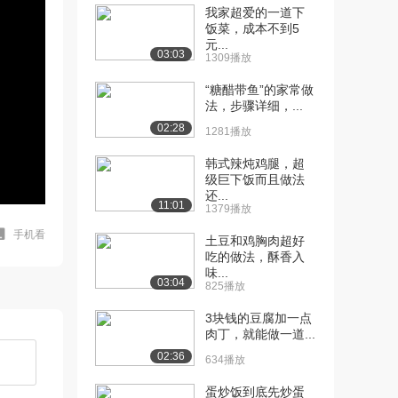
我家超爱的一道下
饭菜，成本不到5
元...
03:03
1309播放
“糖醋带鱼”的家常做
法，步骤详细，...
02:28
1281播放
韩式辣炖鸡腿，超
级巨下饭而且做法
还...
11:01
1379播放
手机看
土豆和鸡胸肉超好
吃的做法，酥香入
味...
03:04
825播放
3块钱的豆腐加一点
肉丁，就能做一道...
02:36
634播放
蛋炒饭到底先炒蛋