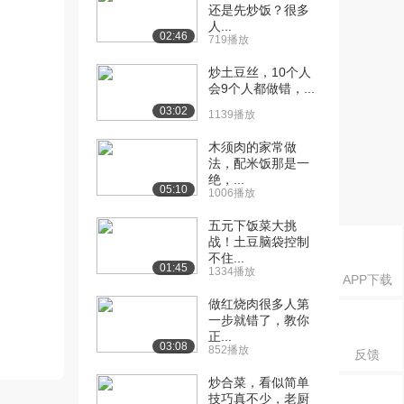
还是先炒饭？很多
人...
02:46
719播放
炒土豆丝，10个人
会9个人都做错，...
03:02
1139播放
木须肉的家常做
法，配米饭那是一
绝，...
05:10
1006播放
五元下饭菜大挑
战！土豆脑袋控制
不住...
01:45
1334播放
APP下载
做红烧肉很多人第
一步就错了，教你
正...
03:08
852播放
反馈
炒合菜，看似简单
技巧真不少，老厨