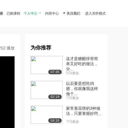
注册
已购课程
个人中心

内容中心

关注我们
进入关怀模式
为你推荐
252 播放
这才是糖醋排骨简
单又好吃的做法，
分...
07:35
574播放
以后要是想吃鸡
翅，你就像我这样
做个...
02:19
770播放
家常葱花饼的3种做
法，只要掌握好窍...
04:16
773播放