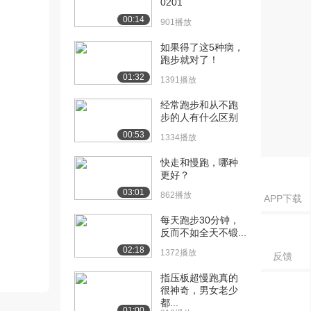
0201
00:14
901播放
如果得了这5种病，
跑步就对了！
01:32
1391播放
经常跑步和从不跑
步的人有什么区别
00:53
1334播放
快走和慢跑，哪种
更好？
03:01
862播放
APP下载
每天跑步30分钟，
反而不如全天不锻...
02:18
1372播放
反馈
指压板超慢跑真的
很神奇，男女老少
都...
01:00