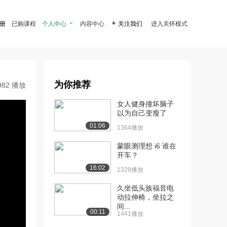
注册
已购课程
个人中心

内容中心

关注我们
进入关怀模式
为你推荐
982 播放
女人健身撞坏脑子
以为自己变瘦了
01:06
1364播放
蒙眼测理想 i6 谁在
开车？
16:02
1329播放
久坐低头族福音电
动拉伸椅，坐拉之
间...
00:11
1441播放