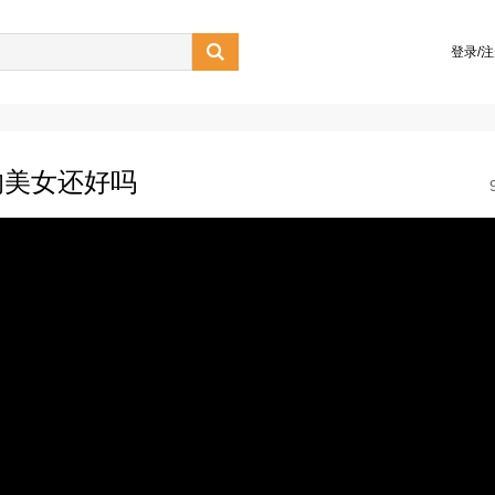

登录/
的美女还好吗