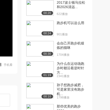
2017波士顿马拉松
和2026清远...
00:20
622播放
跑步机可以这么用
00:24
901播放
会自己开跑步机锻
炼的猫咪
00:30
1704播放
为什么在运动场跑
手机看
步时都沿着逆时针
方...
01:19
2341播放
孙子想跑步减肥，
可是家里没有跑步
机...
00:10
1798播放
那些优美的跑步