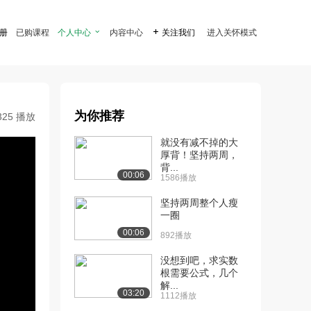
注册
已购课程
个人中心

内容中心

关注我们
进入关怀模式
为你推荐
325 播放
就没有减不掉的大
厚背！坚持两周，
背...
00:06
1586播放
坚持两周整个人瘦
一圈
00:06
892播放
没想到吧，求实数
根需要公式，几个
解...
03:20
1112播放