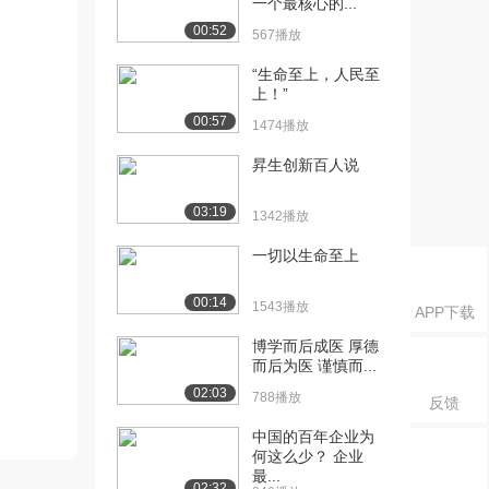
一个最核心的...
00:52
567播放
“生命至上，人民至
上！”
00:57
1474播放
昇生创新百人说
03:19
1342播放
一切以生命至上
00:14
1543播放
APP下载
博学而后成医 厚德
而后为医 谨慎而...
02:03
788播放
反馈
中国的百年企业为
何这么少？ 企业
最...
02:32