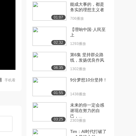
能成大事的，都是
务实的理想主义者
01:07
706播放
【理响中国·人民至
上
02:32
1293播放
第6集 坚持群众路
线，发扬优良作风
06:35
1302播放
9分梦想10分坚持！
手机看
01:55
1438播放
未来的你一定会感
谢现在努力的自
己，...
03:25
2303播放
Tim：AI时代打破了