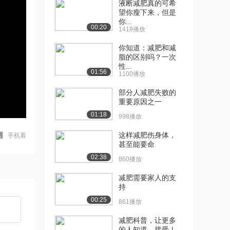
液断减肥真的可希
望你瘦下来，但是
你...
00:20
1419播放
你知道：减肥和减
脂的区别吗？一次
性...
01:56
1100播放
部分人减肥失败的
重要原因之一
01:18
998播放
这样减肥伤身体，
手机看
甚至能要命
02:38
860播放
减肥需要家人的支
持
00:25
861播放
减肥科普，让更多
的人知道，接受！