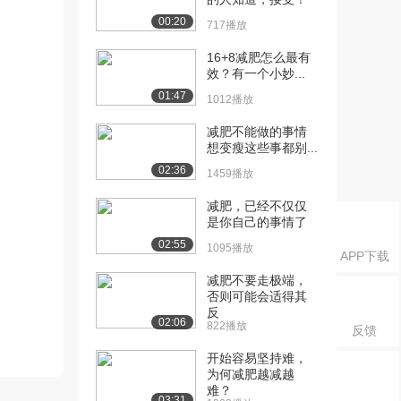
00:20
717播放
16+8减肥怎么最有
效？有一个小妙...
01:47
1012播放
减肥不能做的事情
想变瘦这些事都别...
02:36
1459播放
减肥，已经不仅仅
是你自己的事情了
02:55
1095播放
APP下载
减肥不要走极端，
否则可能会适得其
反
02:06
822播放
反馈
开始容易坚持难，
为何减肥越减越
难？
03:31