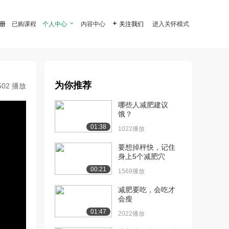
注册
已购课程
个人中心

内容中心

关注我们
进入关怀模式
为你推荐
502 播放
哪些人减肥建议
饿？
01:38
1022播放
要想掉秤快，记住
身上5个减肥穴
00:21
1569播放
减肥要吃，会吃才
会瘦
01:47
2022播放