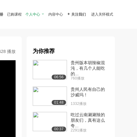
注册
已购课程
个人中心

内容中心

关注我们
进入关怀模式
为你推荐
428 播放
贵州版本胡辣椒混
沌，有几个人能吃
的...
06:56
760播放
贵州人民有自己的
沙威玛！
01:48
1332播放
吃过云南涮涮辣的
朋友们，真有这么
夸...
00:37
2291播放