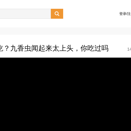

登录/
吃？九香虫闻起来太上头，你吃过吗
1