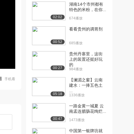
湖南14个市州都有
特色的米粉，在你...
02:02
674播放
看看贵州的调胃剂
00:52
685播放
贵州丹寨里，这街
上的装置还挺好玩
的
00:27
984播放
手机看
【澜湄之窗】云南
建水：一捧五色土
...
05:18
1336播放
一路金黄一城夏 云
南孟连腊肠花绚烂...
00:47
1473播放
中国第一银牌坊就