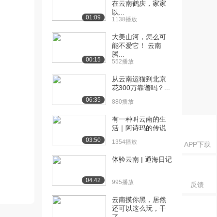
在云南鹤庆，家家
以...
01:09
1138播放
大美山河，怎么可
能不爱它！ 云南
腾...
00:15
552播放
从云南运猫到北京
花300万靠谱吗？...
06:35
880播放
有一种叫云南的生
活｜阿诗玛的传说
03:50
1354播放
APP下载
体验云南 | 通海日记
04:42
995播放
反馈
云南摸你黑，居然
还可以这么玩，干