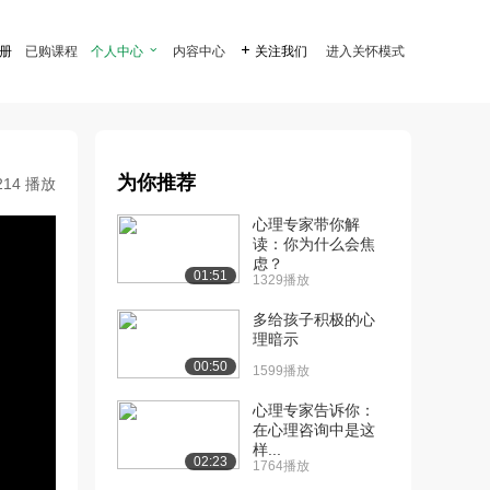
注册
已购课程
个人中心

内容中心

关注我们
进入关怀模式
为你推荐
214 播放
心理专家带你解
读：你为什么会焦
虑？
01:51
1329播放
多给孩子积极的心
理暗示
00:50
1599播放
心理专家告诉你：
在心理咨询中是这
样...
02:23
1764播放