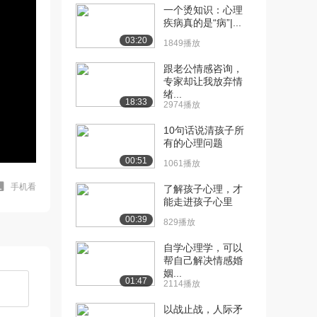
一个烫知识：心理
疾病真的是“病”|...
03:20
1849播放
跟老公情感咨询，
专家却让我放弃情
绪...
18:33
2974播放
10句话说清孩子所
有的心理问题
00:51
1061播放
手机看
了解孩子心理，才
能走进孩子心里
00:39
829播放
自学心理学，可以
帮自己解决情感婚
姻...
01:47
2114播放
以战止战，人际矛