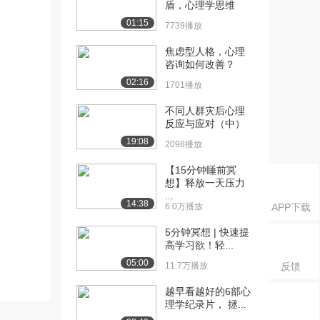
盾，心理学思维
01:15
7739播放
焦虑型人格，心理
咨询如何改善？
02:16
1701播放
不同人群灾后心理
反应与应对（中）
19:08
2098播放
【15分钟睡前冥
想】释放一天压力
...
14:38
6.0万播放
APP下载
5分钟冥想 | 快速提
高学习欲！轻...
05:00
11.7万播放
反馈
越早看越好的6部心
理学纪录片， 拯...