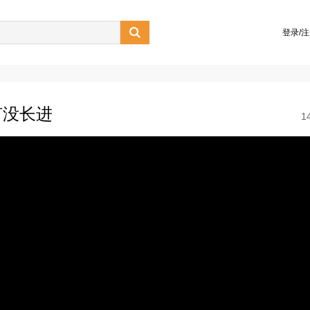

登录/
何没长进
1