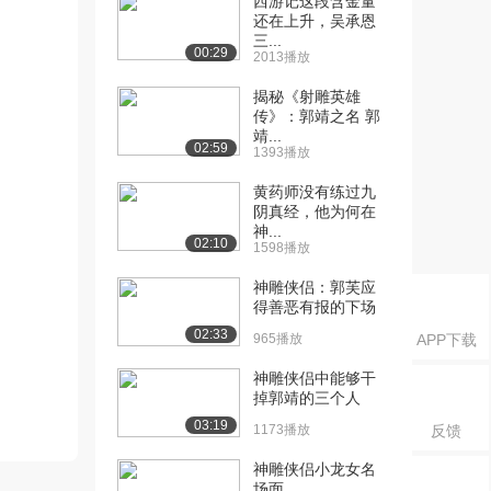
西游记这段含金量
还在上升，吴承恩
三...
00:29
2013播放
揭秘《射雕英雄
传》：郭靖之名 郭
靖...
02:59
1393播放
黄药师没有练过九
阴真经，他为何在
神...
02:10
1598播放
神雕侠侣：郭芙应
得善恶有报的下场
02:33
965播放
APP下载
神雕侠侣中能够干
掉郭靖的三个人
03:19
1173播放
反馈
神雕侠侣小龙女名
场面