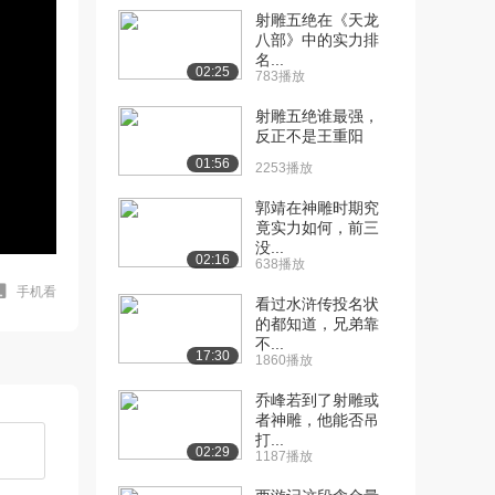
射雕五绝在《天龙
八部》中的实力排
名...
02:25
783播放
射雕五绝谁最强，
反正不是王重阳
01:56
2253播放
郭靖在神雕时期究
竟实力如何，前三
没...
02:16
638播放
手机看
看过水浒传投名状
的都知道，兄弟靠
不...
17:30
1860播放
乔峰若到了射雕或
者神雕，他能否吊
打...
02:29
1187播放