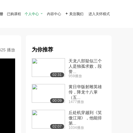
注册
已购课程
个人中心

内容中心

关注我们
进入关怀模式
为你推荐
425 播放
天龙八部疑似三个
人是独孤求败，段
誉...
02:31
959播放
黄日华版射雕英雄
传，降龙十八掌
（五...
00:09
1477播放
丘处机穿越到《笑
傲江湖》，他能排
第...
02:07
1034播放