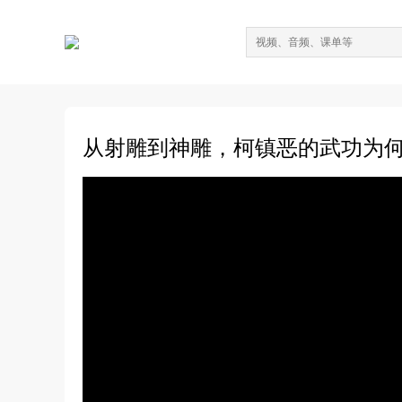
从射雕到神雕，柯镇恶的武功为