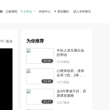
注册
已购课程
个人中心

内容中心

关注我们
进入关怀模式
为你推荐
797 播放
年轻人发生脑出血
的帮凶
00:06
1020播放
心梗来临前，身体
会有“1热，2疼，...
02:48
1475播放
这4件事做不好，容
易诱发脑梗
01:27
1387播放