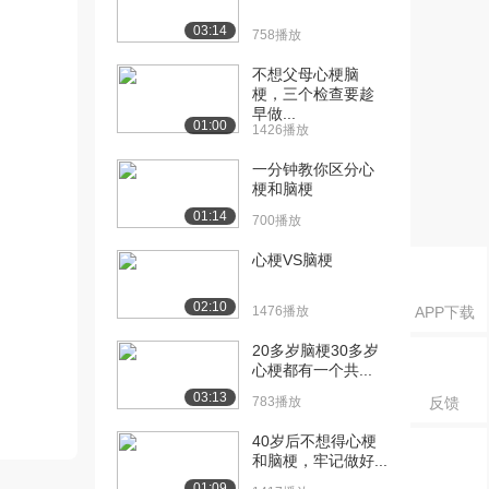
03:14
758播放
不想父母心梗脑
梗，三个检查要趁
早做...
01:00
1426播放
一分钟教你区分心
梗和脑梗
01:14
700播放
心梗VS脑梗
02:10
1476播放
APP下载
20多岁脑梗30多岁
心梗都有一个共...
03:13
783播放
反馈
40岁后不想得心梗
和脑梗，牢记做好...
01:09