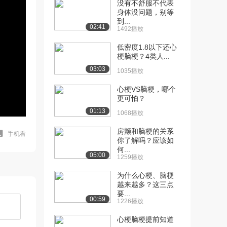
没有不舒服不代表
身体没问题，别等
到...
02:41
1492播放
低密度1.8以下还心
梗脑梗？4类人...
03:03
1035播放
心梗VS脑梗，哪个
更可怕？
01:13
1068播放
房颤和脑梗的关系
手机看
你了解吗？应该如
何...
05:00
1259播放
为什么心梗、脑梗
越来越多？这三点
要...
00:59
1226播放
心梗脑梗提前知道