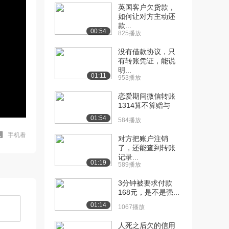
英国客户欠货款，
如何让对方主动还
款...
00:54
825播放
没有借款协议，只
有转账凭证，能说
明...
01:11
953播放
恋爱期间微信转账
1314算不算赠与
01:54
584播放
手机看
对方把账户注销
了，还能查到转账
记录...
01:19
589播放
3分钟被要求付款
168元，是不是强...
01:14
1067播放
人死之后欠的信用