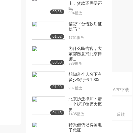
卡，贷款还需要还
吗
00:36
994播放
信贷平台借款后征
信吗？
01:02
1761播放
为什么民告官，大
家都愿意找北京律
师...
00:50
939播放
想知道个人名下有
多少银行卡？30s...
01:00
937播放
APP下载
北京拆迁律师：请
一个拆迁律师大概
要...
04:43
1435播放
反馈
转账借钱记得留电
子凭证