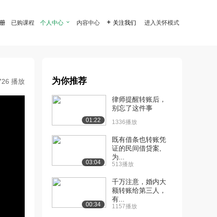
注册
已购课程
个人中心

内容中心

关注我们
进入关怀模式
为你推荐
726 播放
律师提醒转账后，
别忘了这件事
01:22
1336播放
既有借条也转账凭
证的民间借贷案,
为...
03:04
513播放
千万注意，婚内大
额转账给第三人，
有...
00:34
1157播放