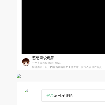
憨憨哥说电影
一个喜欢悬疑电影的解说
特别声明：以上内容为网络用户上传发布，仅代表该用户观点
登录
后可发评论