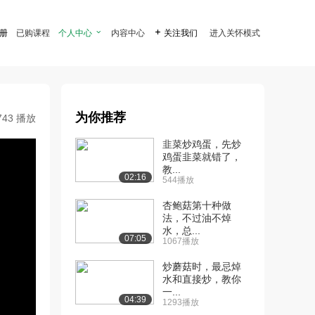
注册
已购课程
个人中心

内容中心

关注我们
进入关怀模式
为你推荐
743 播放
韭菜炒鸡蛋，先炒
鸡蛋韭菜就错了，
教...
02:16
544播放
杏鲍菇第十种做
法，不过油不焯
水，总...
07:05
1067播放
炒蘑菇时，最忌焯
水和直接炒，教你
一...
04:39
1293播放