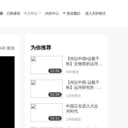
注册
已购课程
个人中心

内容中心

关注我们
进入关怀模式
为你推荐
948 播放
【何以中国•运载千
秋】文物里的运河...
01:56
900播放
【何以中国·运载千
秋】运河研究所：...
01:59
1266播放
中国正在进入大运
河时代
02:12
1386播放