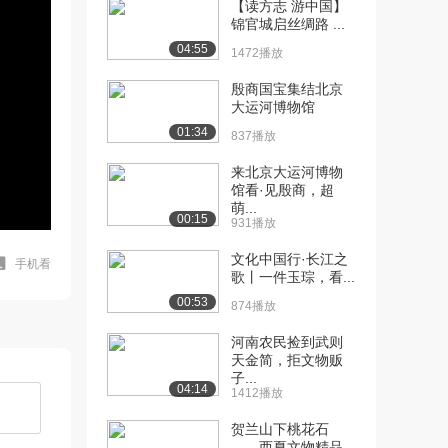
【读方志 游中国】
锦官城启丝绸路 ...
04:55
1472播放
殷商国宝集结北京
大运河博物馆
01:34
837播放
来北京大运河博物
馆看·见殷商，超
萌...
00:15
931播放
文化中国行·长江之
手机看
歌丨一件玉琮，看...
00:53
874播放
河南农民捡到武则
天金简，拒文物贩
子...
04:14
1412播放
贺兰山下桃花石
——西夏文物精品