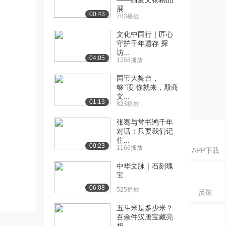
展
00:43
783播放
文化中国行｜匠心
守护千年遗存 探
访...
04:05
1258播放
国宝大舞台，
够“顶”你就来，殷商
文...
01:13
823播放
张骞与常书鸿千年
对话：只要我们记
住...
00:23
1166播放
APP下载
中华文脉｜石刻瑰
宝
06:08
525播放
反馈
五斗米是多少米？
百余件汉唐宝藏亮