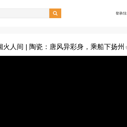

登录/
火人间 | 陶瓷：唐风异彩身，乘船下扬州