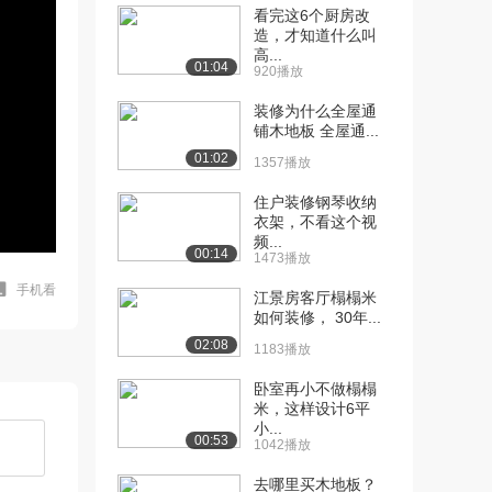
看完这6个厨房改
造，才知道什么叫
高...
01:04
920播放
装修为什么全屋通
铺木地板 全屋通...
01:02
1357播放
住户装修钢琴收纳
衣架，不看这个视
频...
00:14
1473播放
手机看
江景房客厅榻榻米
如何装修， 30年...
02:08
1183播放
卧室再小不做榻榻
米，这样设计6平
小...
00:53
1042播放
去哪里买木地板？