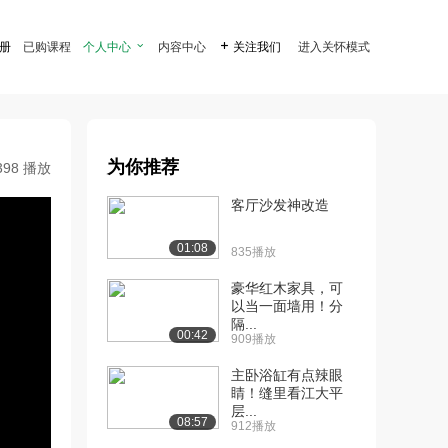
注册
已购课程
个人中心

内容中心

关注我们
进入关怀模式
为你推荐
398 播放
客厅沙发神改造
01:08
835播放
豪华红木家具，可
以当一面墙用！分
隔...
00:42
909播放
主卧浴缸有点辣眼
睛！缝里看江大平
层...
08:57
912播放