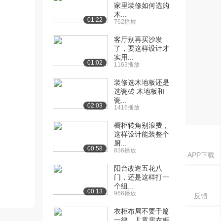
家里装修如何选购
木...
01:22
762播放
客厅别再买沙发
了，要这样设计才
实用...
01:02
1163播放
装修选木地板还是
选瓷砖 木地板和
瓷...
02:03
1416播放
橱柜转角别浪费，
这样设计能装整个
厨...
00:58
836播放
APP下载
阳台改造五花八
门，还是这样打一
个组...
00:13
966播放
反馈
衣柜布局不要千篇
一律，儿童房衣柜