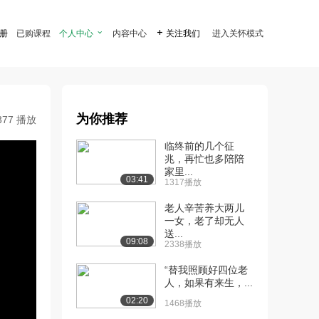
注册
已购课程
个人中心

内容中心

关注我们
进入关怀模式
为你推荐
377 播放
临终前的几个征
兆，再忙也多陪陪
家里...
03:41
1317播放
老人辛苦养大两儿
一女，老了却无人
送...
09:08
2338播放
“替我照顾好四位老
人，如果有来生，...
02:20
1468播放