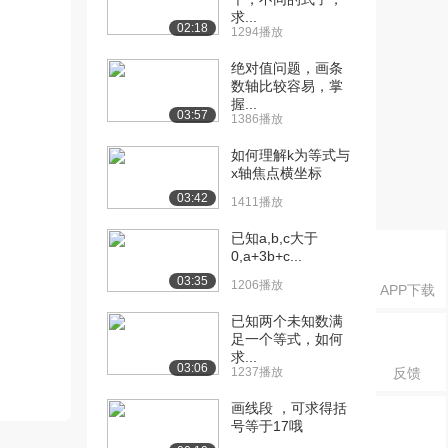
求...
02:18
1294播放
绝对值问题，画条
数轴比较容易，掌
握...
03:57
1386播放
如何理解k为等式与
x轴焦点横坐标
03:42
1411播放
已知a,b,c大于
0,a+3b+c...
03:35
1206播放
APP下载
已知两个未知数满
足一个等式，如何
求...
03:06
1237播放
反馈
画线段 ，可求得括
号等于17哦