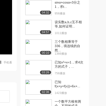
sinα+cosα=3分之
1，求t...
04:32
956播放
设实数a,b,c互不相
等,如何证明...
04:57
1011播放
三个数相乘等于
336，填连续的自
然...
00:10
1366播放
已知x²+x=1，求4次
手机看
方的式子，...
03:26
756播放
已知
f(x+y+f(x))=6x+...
02:36
1423播放
一个数平方根有两
个，不同的式子，