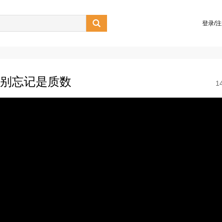

登录/
，别忘记是质数
1