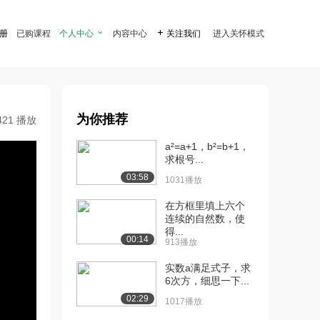
注册
已购课程
个人中心

内容中心

关注我们
进入关怀模式
为你推荐
421 播放
a²=a+1，b²=b+1，
求根号...
03:58
1031播放
在方框里填上六个
连续的自然数，使
得...
00:14
913播放
实数a满足式子，求
6次方，细思一下...
02:29
1017播放