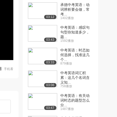
承德中考英语：动
词辨析要会做，常
考...
03:12
1402播放
中考英语：感叹句
句型你知道多少，
题...
03:43
1592播放
中考英语：时态如
何选择，找准这几
个...
03:33
879播放
手机看
中考英语词汇积
累：这几个名词含
义知...
03:06
758播放
中考英语：有关动
词时态的题型怎么
分...
03:47
1487播放