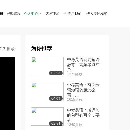
注册
已购课程
个人中心

内容中心

关注我们
进入关怀模式
为你推荐
717 播放
中考英语动词短语
必背：高频考点汇
总...
02:53
1272播放
中考英语：有关分
词短语的题怎么
写，...
04:09
1615播放
中考英语：感叹句
的句型有两个，要
分...
02:54
1340播放