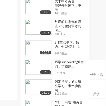
大丰中考英语：一
般过去时练习，中
考...
02:46
1433播放
常用的时态都有哪
些？记住要常考的
时...
03:35
786播放
2.1重点单词、短
语、句型精讲（1...
06:57
2690播放
巧学succeed的派生
词，学霸原...
02:16
875播放
APP下载
词汇拓展，通过填
空学习，事半功倍
啊
03:29
1192播放
反馈
“对......有害”用英语