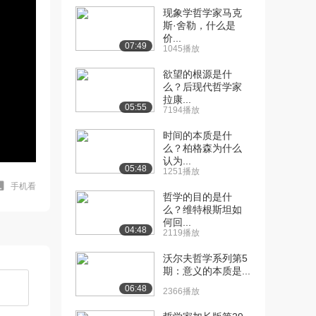
现象学哲学家马克
斯·舍勒，什么是
价...
07:49
1045播放
欲望的根源是什
么？后现代哲学家
拉康...
05:55
7194播放
时间的本质是什
么？柏格森为什么
认为...
05:48
1251播放
手机看
哲学的目的是什
么？维特根斯坦如
何回...
04:48
2119播放
沃尔夫哲学系列第5
期：意义的本质是...
06:48
2366播放