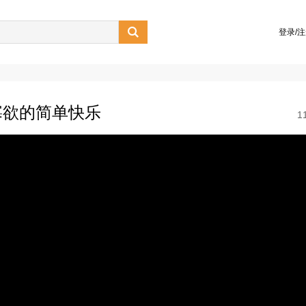

登录/
寡欲的简单快乐
1