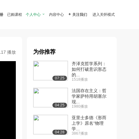
注册
已购课程
个人中心

内容中心

关注我们
进入关怀模式
为你推荐
117 播放
齐泽克哲学系列：
如何打破意识形态
的...
07:25
1518播放
法国存在主义：哲
学家萨特用胡塞尔
现...
04:25
1980播放
亚里士多德《形而
上学》原名“物理
学...
04:28
3867播放