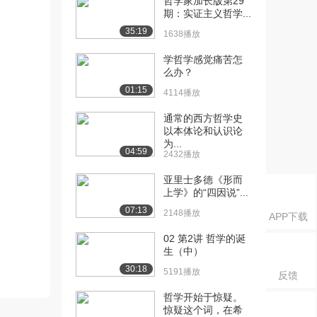
哲学家加长版第29
期：实证主义哲学...
35:19
1638播放
学哲学感觉痛苦怎
么办？
01:15
4114播放
通常的西方哲学史
以本体论和认识论
为...
04:59
2432播放
亚里士多德《形而
上学》的“四因说”...
07:13
2148播放
APP下载
02 第2讲 哲学的诞
生（中）
30:18
5191播放
反馈
哲学开始于惊疑。
惊疑这个词，在希