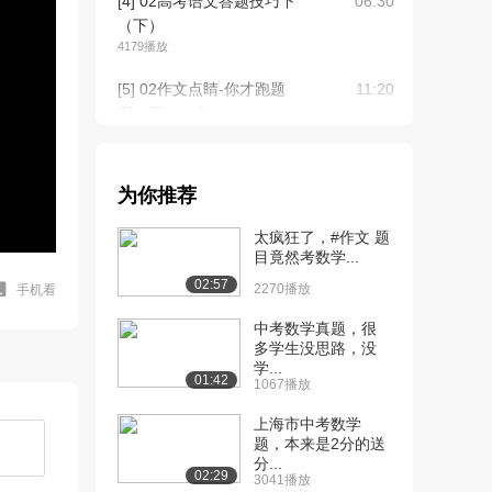
[4] 02高考语文答题技巧下
06:30
（下）
4179播放
[5] 02作文点睛-你才跑题
11:20
呢（下）（上...
4373播放
[6] 02作文点睛-你才跑题
11:27
为你推荐
呢（下）（中...
2640播放
太疯狂了，#作文 题
目竟然考数学...
[7] 02作文点睛-你才跑题
11:20
02:57
呢（下）（下...
2270播放
手机看
1786播放
中考数学真题，很
多学生没思路，没
[8] 03写作点睛—你才没个
13:57
学...
性呢（上）（...
01:42
1067播放
2441播放
上海市中考数学
[9] 03写作点睛—你才没个
14:03
题，本来是2分的送
分...
性呢（上）（...
02:29
3041播放
1759播放