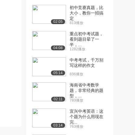
初中竞赛真题，比
[10] 03写作点睛—你才没
13:55
大小，教你一招搞
个性呢（上）（...
定
02:05
1900播放
813播放
重点初中考试题，
[11] 04写作点睛-你才没个
13:19
看到题目晕了一
性呢（下）（...
半，...
1776播放
04:08
1282播放
[12] 04写作点睛-你才没个
13:25
中考考试，千万别
性呢（下）（...
写这样的作文
2055播放
05:14
836播放
[13] 04写作点睛-你才没个
13:11
海南省中考数学
性呢（下）（...
题，非常经典的题
2134播放
型，...
02:11
783播放
[14] 01论说类文章阅读—
14:11
宜兴中考英语：这
规律方法（上）
个题为什么用现在
3601播放
完...
03:14
763播放
[15] 01论说类文章阅读—
14:11