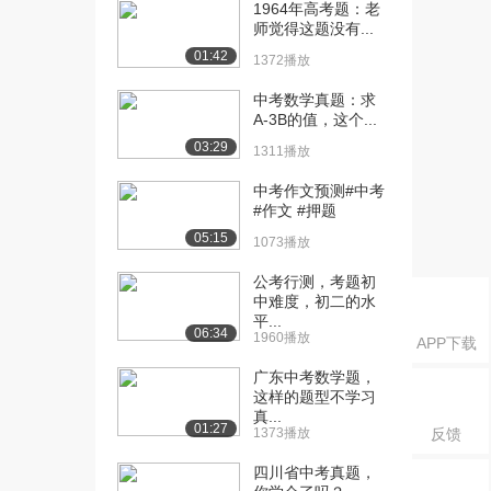
规律方法（中）
1964年高考题：老
师觉得这题没有...
2756播放
01:42
1372播放
[16] 01论说类文章阅读—
14:04
规律方法（下）
中考数学真题：求
2125播放
A-3B的值，这个...
03:29
1311播放
[17] 02论说类文章阅读—
14:08
如何解题（上）
中考作文预测#中考
1671播放
#作文 #押题
05:15
1073播放
[18] 02论说类文章阅读—
14:16
如何解题（中）
公考行测，考题初
2428播放
中难度，初二的水
平...
06:34
[19] 02论说类文章阅读—
14:06
1960播放
APP下载
如何解题（下）
广东中考数学题，
1882播放
这样的题型不学习
真...
[20] 03抒情类文本阅读—
16:19
01:27
1373播放
反馈
规律方法（上）
2228播放
四川省中考真题，