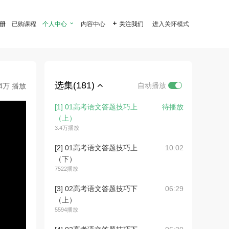
注册
已购课程
个人中心

内容中心

关注我们
进入关怀模式
选集(181)
自动播放
.4万 播放
[1] 01高考语文答题技巧上
待播放
（上）
3.4万播放
[2] 01高考语文答题技巧上
10:02
（下）
7522播放
[3] 02高考语文答题技巧下
06:29
（上）
5594播放