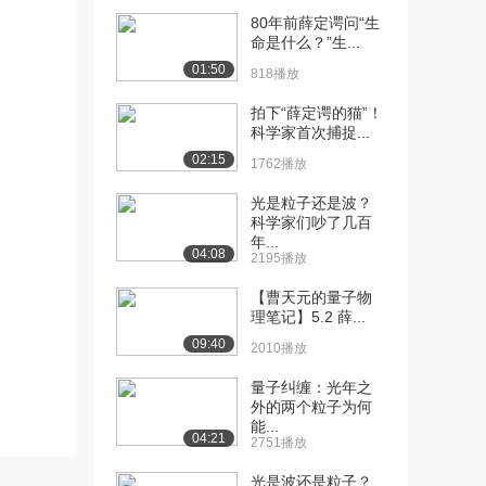
[10] 1-3 箱中粒子的薛定谔
05:37
80年前薛定谔问“生
方程及其解...
命是什么？”生...
1116播放
01:50
818播放
[11] 1-3 箱中粒子的薛定谔
05:41
拍下“薛定谔的猫”！
方程及其解...
科学家首次捕捉...
1491播放
02:15
1762播放
[12] 2-1单电子原子的
05:54
光是粒子还是波？
Schrödin...
科学家们吵了几百
1592播放
年...
04:08
2195播放
[13] 2-1单电子原子的
05:54
Schrödin...
【曹天元的量子物
理笔记】5.2 薛...
1471播放
09:40
2010播放
[14] 2-2变数分离法解单电
09:19
子原子的Sc...
量子纠缠：光年之
1310播放
外的两个粒子为何
能...
04:21
2751播放
[15] 2-2变数分离法解单电
09:25
子原子的Sc...
光是波还是粒子？