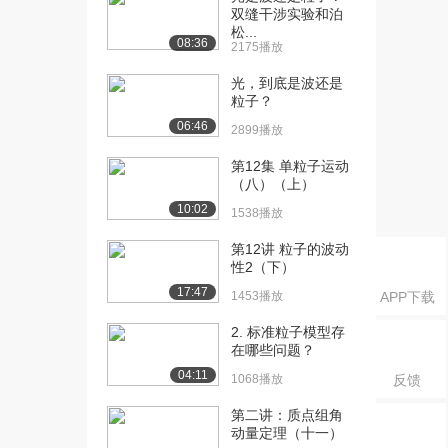
1619播放
双缝干涉实验和泊
松...
[16] 2-3单电子原子的波函
09:45
08:36
2175播放
数
光，到底是波还是
1401播放
粒子？
[17] 2-4量子数及其物理意
08:06
06:46
2899播放
义(I)（上...
1789播放
第12集 单粒子运动
（八）（上）
[18] 2-4量子数及其物理意
08:09
10:02
1538播放
义(I)（下...
1232播放
第12讲 粒子的波动
性2（下）
[19] 2-5量子数及其物理意
09:41
17:47
1453播放
APP下载
义(II)
534播放
2. 标准粒子模型存
在哪些问题？
[20] 2-6波函数和电子云的
07:18
04:11
1068播放
反馈
图形（上）
1484播放
第二讲：质点组角
动量定理（十一）
[21] 2-6波函数和电子云的
07:23