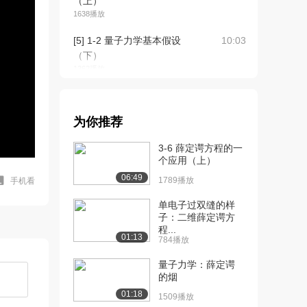
（上）
1638播放
[5] 1-2 量子力学基本假设
10:03
（下）
1262播放
[6] 1-2 量子力学基本假设
07:36
（上）
为你推荐
1600播放
3-6 薛定谔方程的一
[7] 1-2 量子力学基本假设
07:39
个应用（上）
（下）
06:49
1257播放
1789播放
手机看
[8] 1-3 箱中粒子的薛定谔
单电子过双缝的样
07:46
子：二维薛定谔方
方程及其解...
程...
928播放
01:13
784播放
[9] 1-3 箱中粒子的薛定谔
待播放
量子力学：薛定谔
方程及其解...
的烟
1744播放
01:18
1509播放