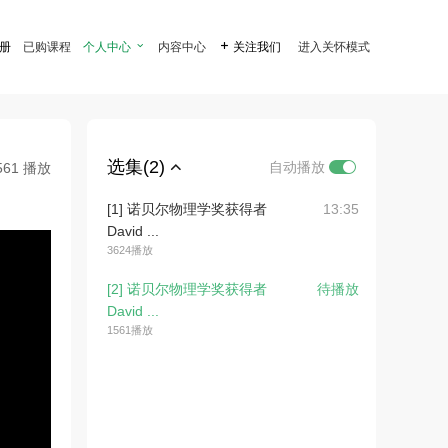
注册
已购课程
个人中心

内容中心

关注我们
进入关怀模式
选集(2)
自动播放
561 播放
[1] 诺贝尔物理学奖获得者
13:35
David ...
3624播放
[2] 诺贝尔物理学奖获得者
待播放
David ...
1561播放