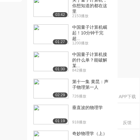
关于量子计算机，
你想知道的都在这
里
03:42
2153播放
中国量子计算机崛
起！10分钟干完
超...
01:27
1200播放
中国量子计算机接
的什么单？能破解
某...
01:30
842播放
第十一集 黄昆：声
子物理第一人
02:29
726播放
APP下载
垂直波的物理学
01:19
918播放
反馈
奇妙物理学（上）