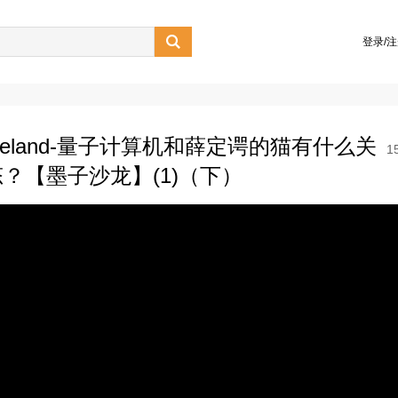

登录/
ineland-量子计算机和薛定谔的猫有什么关
1
？【墨子沙龙】(1)（下）