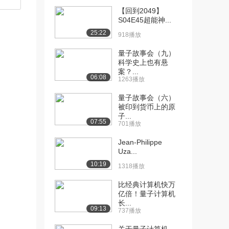
【回到2049】
S04E45超能神...
25:22
918播放
量子故事会（九）
科学史上也有悬
案？...
06:08
1263播放
量子故事会（六）
被印到货币上的原
子...
07:55
701播放
Jean-Philippe
Uza...
10:19
1318播放
比经典计算机快万
亿倍！量子计算机
长...
09:13
737播放