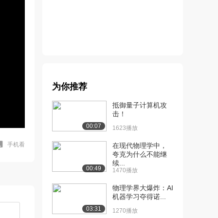
为你推荐
抵御量子计算机攻
击！
00:07
1623播放
手机看
在现代物理学中，
夸克为什么不能继
续...
00:49
1470播放
物理学界大爆炸：AI
机器学习夺得诺...
03:31
1270播放