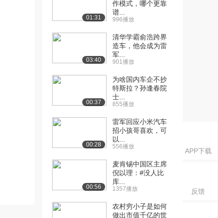
作模式，哪个更靠
谱...
01:31
996播放
清华学霸俞浩跨界
造车，他会成为雷
军...
03:40
901播放
为啥国内车企不抄
特斯拉？孙逢春院
士...
00:37
855播放
雷军回应小米汽车
招小孩哥喜欢，可
以...
00:28
556播放
APP下载
麦肯锡中国区主席
倪以理：#没人比
库...
00:56
1357播放
反馈
农村穷小子是如何
做出市值千亿的世