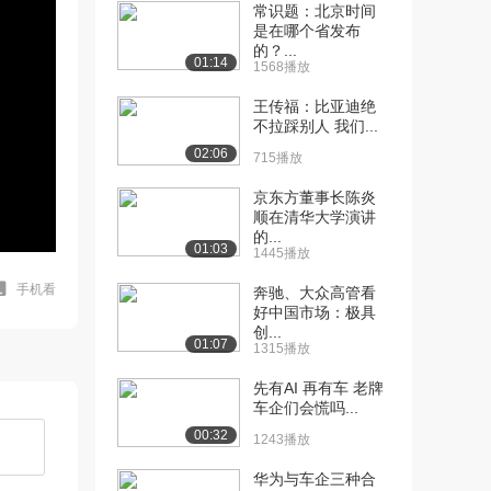
常识题：北京时间
是在哪个省发布
的？...
01:14
1568播放
王传福：比亚迪绝
不拉踩别人 我们...
02:06
715播放
京东方董事长陈炎
顺在清华大学演讲
的...
01:03
1445播放
手机看
奔驰、大众高管看
好中国市场：极具
创...
01:07
1315播放
先有AI 再有车 老牌
车企们会慌吗...
00:32
1243播放
华为与车企三种合