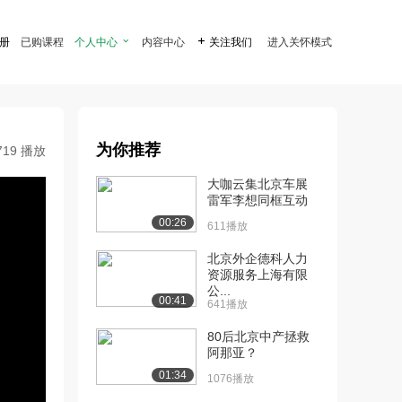
注册
已购课程
个人中心

内容中心

关注我们
进入关怀模式
为你推荐
719 播放
大咖云集北京车展
雷军李想同框互动
00:26
611播放
北京外企德科人力
资源服务上海有限
公...
00:41
641播放
80后北京中产拯救
阿那亚？
01:34
1076播放