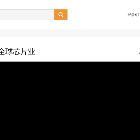

登录/
动全球芯片业