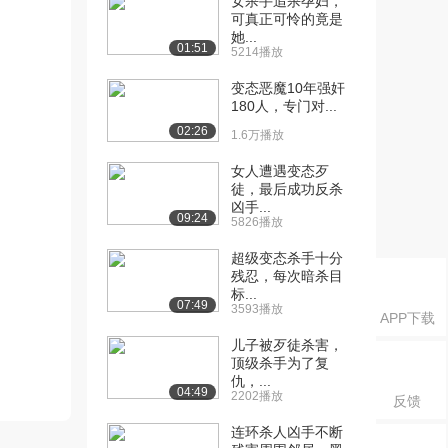
女杀手追杀孕妇，
可真正可怜的竟是
她...
01:51
5214播放
变态恶魔10年强奸
180人，专门对...
02:26
1.6万播放
女人遭遇变态歹
徒，最后成功反杀
凶手...
09:24
5826播放
超级变态杀手十分
残忍，每次暗杀目
标...
07:49
3593播放
APP下载
儿子被歹徒杀害，
顶级杀手为了复
仇，...
04:49
2202播放
反馈
连环杀人凶手不断