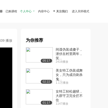
注册
已购课程
个人中心

内容中心

关注我们
进入关怀模式
为你推荐
339 播放
间谍伪装成傻子，
潜伏在村里两年，
笑...
05:17
2416播放
美女特工伪装成舞
女，只为成功刺杀
鬼...
02:22
1.1万播放
女特工轻松越狱，
大群守卫完全拦不
住
01:17
1147播放