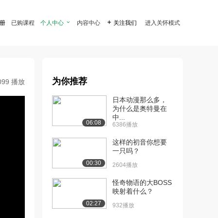
注册
已购课程
个人中心

内容中心

关注我们
进入关怀模式
为你推荐
099 播放
日本动漫那么多，
为什么是奥特曼在
中...
06:08
6386播放
这样的初音你想要
一只吗？
00:30
2604播放
怪奇物语的大BOSS
映射着什么？
02:27
932播放