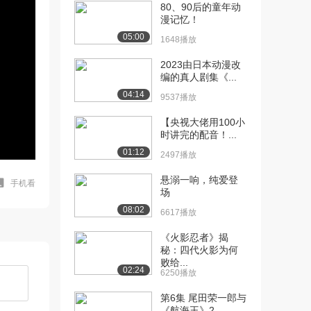
80、90后的童年动
漫记忆！
05:00
1648播放
2023由日本动漫改
编的真人剧集《...
04:14
9537播放
【央视大佬用100小
时讲完的配音！...
01:12
2497播放
悬溺一响，纯爱登
手机看
场
08:02
6617播放
《火影忍者》揭
秘：四代火影为何
败给...
02:24
6250播放
第6集 尾田荣一郎与
《航海王》2