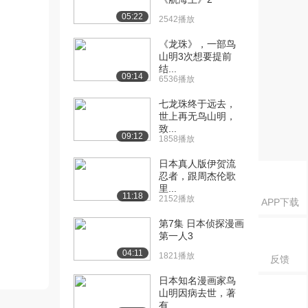
05:22
2542播放
《龙珠》，一部鸟
山明3次想要提前
结...
09:14
6536播放
七龙珠终于远去，
世上再无鸟山明，
致...
09:12
1858播放
日本真人版伊贺流
忍者，跟周杰伦歌
里...
11:18
2152播放
APP下载
第7集 日本侦探漫画
第一人3
04:11
1821播放
反馈
日本知名漫画家鸟
山明因病去世，著
有...