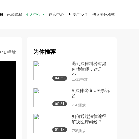
注册
已购课程
个人中心

内容中心

关注我们
进入关怀模式
为你推荐
071 播放
遇到法律纠纷时如
何找律师，这是一
个...
04:25
1633播放
# 法律咨询 #民事诉
讼
00:31
756播放
如何通过法律途径
解决医疗纠纷？
01:48
758播放