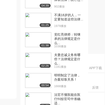
04:39
902播放
不满18岁的人，一
定要知道这些法律...
01:25
1979播放
党红亮律师：转继
承的法律规定是什
么...
01:38
1038播放
夫妻忠诚义务有哪
些？法律规定是什
么...
02:26
1181播放
APP下载
明明制定了法律，
办案却靠关系！
00:54
1668播放
反馈
法官不懂医能在医
疗纠纷官司中准确
适...