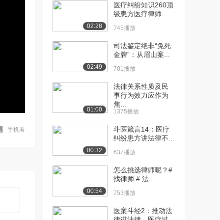
医疗纠纷知识260顶
级患方医疗律师...
02:28
745播放
司法鉴定绝非“免死
金牌”：从眉山案...
02:49
701播放
法律关系性质及民
事行为效力应作为
焦...
01:00
1375播放
斗医箴言14：医疗
手机看
纠纷患方讲法律不...
00:32
637播放
怎么挑选律师呢？#
找律师 # 法...
00:54
753播放
医案斗经2：推动法
律讲法律，医疗过...