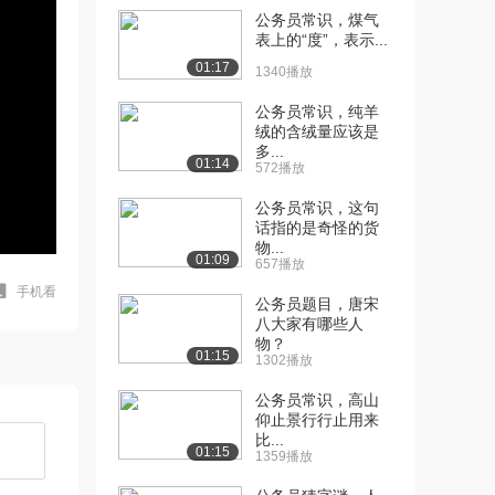
公务员常识，煤气
表上的“度”，表示...
01:17
1340播放
公务员常识，纯羊
绒的含绒量应该是
多...
01:14
572播放
公务员常识，这句
话指的是奇怪的货
物...
01:09
657播放
手机看
公务员题目，唐宋
八大家有哪些人
物？
01:15
1302播放
公务员常识，高山
仰止景行行止用来
比...
01:15
1359播放