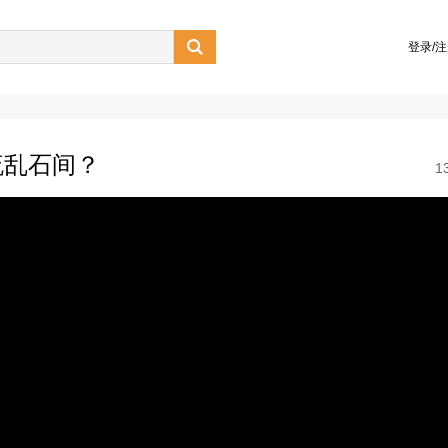

登录/
流乱石间？
1