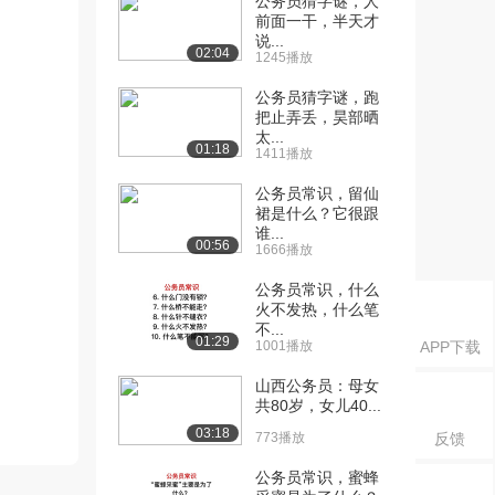
公务员猜字谜，人
前面一干，半天才
说...
02:04
1245播放
公务员猜字谜，跑
把止弄丢，昊部晒
太...
01:18
1411播放
公务员常识，留仙
裙是什么？它很跟
谁...
00:56
1666播放
公务员常识，什么
火不发热，什么笔
不...
01:29
1001播放
APP下载
山西公务员：母女
共80岁，女儿40...
03:18
773播放
反馈
公务员常识，蜜蜂