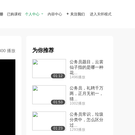
注册
已购课程
个人中心

内容中心

关注我们
进入关怀模式
为你推荐
300 播放
公务员题目，云裳
仙子指的是哪一种
花...
01:12
1496播放
公务员，礼聘千万
两，正月无初一，
猜...
01:53
1002播放
公务员常识，垃圾
分类中，怎么区分
过...
01:23
1293播放