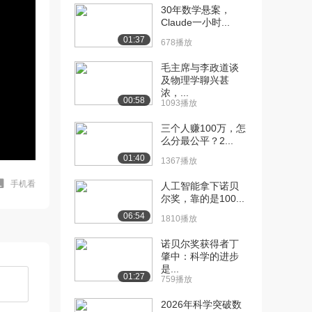
30年数学悬案，
Claude一小时...
01:37
678播放
毛主席与李政道谈
及物理学聊兴甚
浓，...
00:58
1093播放
三个人赚100万，怎
么分最公平？2...
01:40
1367播放
手机看
人工智能拿下诺贝
尔奖，靠的是100...
06:54
1810播放
诺贝尔奖获得者丁
肇中：科学的进步
是...
01:27
759播放
2026年科学突破数