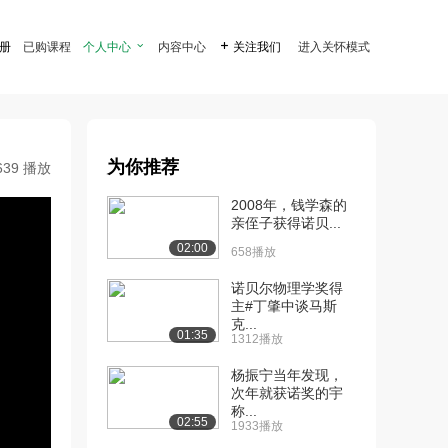
注册
已购课程
个人中心

内容中心

关注我们
进入关怀模式
为你推荐
639 播放
2008年，钱学森的
亲侄子获得诺贝...
02:00
658播放
诺贝尔物理学奖得
主#丁肇中谈马斯
克...
01:35
1312播放
杨振宁当年发现，
次年就获诺奖的宇
称...
02:55
1933播放