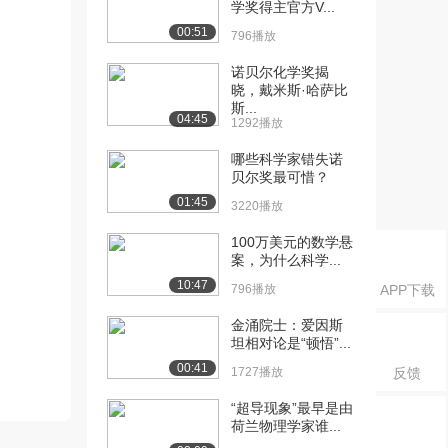
学奖得主官方V...
00:51
796播放
诺贝尔化学奖揭
晓，戴米斯·哈萨比
斯...
04:45
1292播放
哪些科学家错失诺
贝尔奖最可惜？
01:45
3220播放
100万美元的数学悬
案，为什么科学...
10:47
796播放
APP下载
金涌院士：爱因斯
坦相对论是“顿悟”...
00:41
1727播放
反馈
“超导现象”最早是由
荷兰物理学家谁...