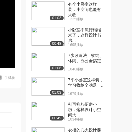
有个小卧室这样
装，小空间也能有
大收...
01:03
1225播放
小卧室不流行榻榻
米了，这样设计书
房...
00:48
1695播放
7步改造法，收纳、
休闲、办公全搞定
01:08
1046播放
手机看
7平小卧室这样装，
学习收纳全满足，...
01:03
1679播放
别再抱怨厨房小
啦，这样设计小空
间大...
00:49
1034播放
衣柜的几大设计要