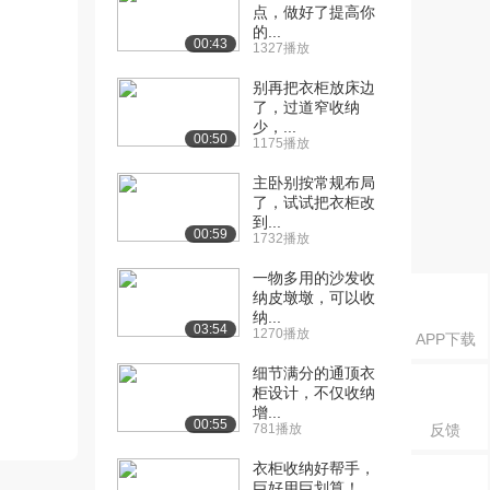
点，做好了提高你
的...
00:43
1327播放
别再把衣柜放床边
了，过道窄收纳
少，...
00:50
1175播放
主卧别按常规布局
了，试试把衣柜改
到...
00:59
1732播放
一物多用的沙发收
纳皮墩墩，可以收
纳...
03:54
1270播放
APP下载
细节满分的通顶衣
柜设计，不仅收纳
增...
00:55
781播放
反馈
衣柜收纳好帮手，
巨好用巨划算！