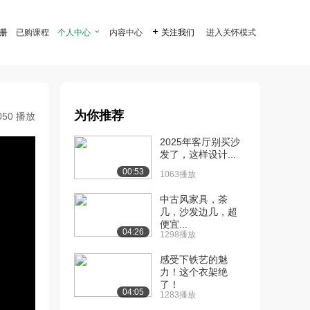
注册
已购课程
个人中心

内容中心

关注我们
进入关怀模式
为你推荐
050 播放
2025年客厅别买沙
发了，这样设计...
00:53
1063播放
中古风家具，茶
几，沙发边几，超
便宜...
04:26
1298播放
感受下铁艺的魅
力！这个衣架绝
了！
04:05
1283播放