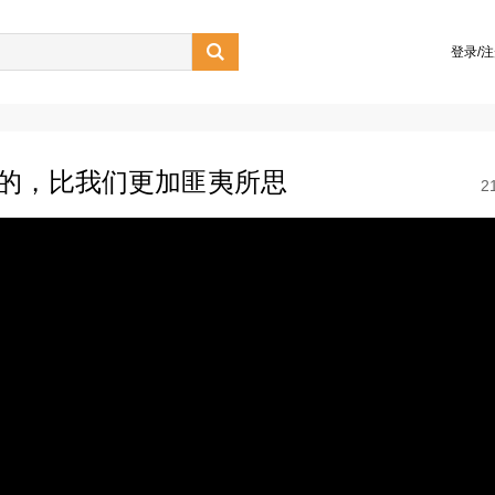

登录/
学的，比我们更加匪夷所思
2