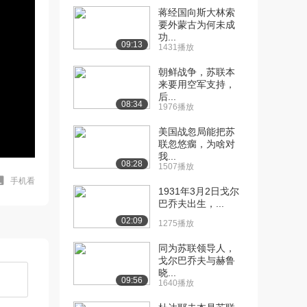
蒋经国向斯大林索
要外蒙古为何未成
功...
09:13
1431播放
朝鲜战争，苏联本
来要用空军支持，
后...
08:34
1976播放
美国战忽局能把苏
联忽悠瘸，为啥对
我...
08:28
1507播放
手机看
1931年3月2日戈尔
巴乔夫出生，...
02:09
1275播放
同为苏联领导人，
戈尔巴乔夫与赫鲁
晓...
09:56
1640播放