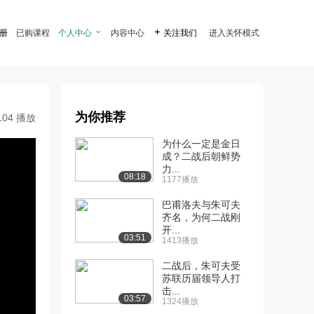
注册
已购课程
个人中心

内容中心

关注我们
进入关怀模式
为你推荐
104 播放
为什么一定是金日
成？二战后朝鲜势
力...
08:18
1177播放
巴甫洛夫与朱可夫
齐名，为何二战刚
开...
03:51
1413播放
二战后，朱可夫受
苏联历届领导人打
击...
03:57
1324播放