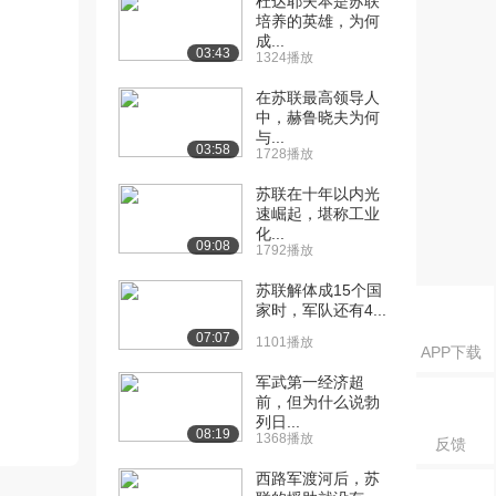
杜达耶夫本是苏联
培养的英雄，为何
成...
03:43
1324播放
在苏联最高领导人
中，赫鲁晓夫为何
与...
03:58
1728播放
苏联在十年以内光
速崛起，堪称工业
化...
09:08
1792播放
苏联解体成15个国
家时，军队还有4...
07:07
1101播放
APP下载
军武第一经济超
前，但为什么说勃
列日...
08:19
1368播放
反馈
西路军渡河后，苏