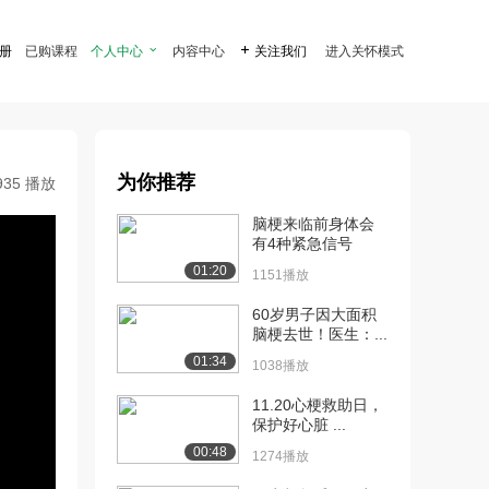
注册
已购课程
个人中心

内容中心

关注我们
进入关怀模式
为你推荐
935 播放
脑梗来临前身体会
有4种紧急信号
01:20
1151播放
60岁男子因大面积
脑梗去世！医生：...
01:34
1038播放
11.20心梗救助日，
保护好心脏 ...
00:48
1274播放