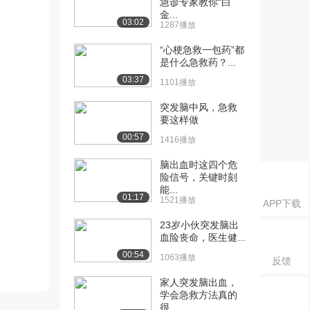
急诊专家教你“白
金...
03:02
1287播放
“心梗急救一包药”都
是什么急救药？...
03:37
1101播放
突发脑中风，急救
要这样做
00:57
1416播放
脑出血时这四个危
险信号，关键时刻
能...
01:17
1521播放
APP下载
23岁小伙突发脑出
血险丧命，医生健...
00:54
1063播放
反馈
家人突发脑出血，
学会急救方法真的
很...