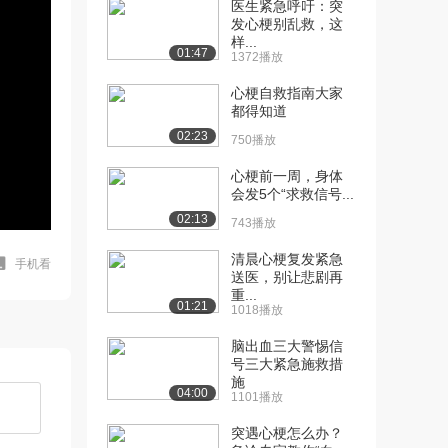
医生紧急呼吁：突
发心梗别乱救，这
样...
01:47
1372播放
心梗自救指南大家
都得知道
02:23
750播放
心梗前一周，身体
会发5个“求救信号...
02:13
743播放
清晨心梗复发紧急
手机看
送医，别让悲剧再
重...
01:21
1018播放
脑出血三大警惕信
号三大紧急施救措
施
04:00
1101播放
突遇心梗怎么办？