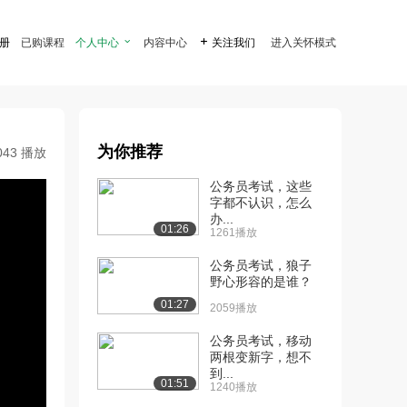
注册
已购课程
个人中心

内容中心

关注我们
进入关怀模式
为你推荐
043 播放
公务员考试，这些
字都不认识，怎么
办...
01:26
1261播放
公务员考试，狼子
野心形容的是谁？
01:27
2059播放
公务员考试，移动
两根变新字，想不
到...
01:51
1240播放