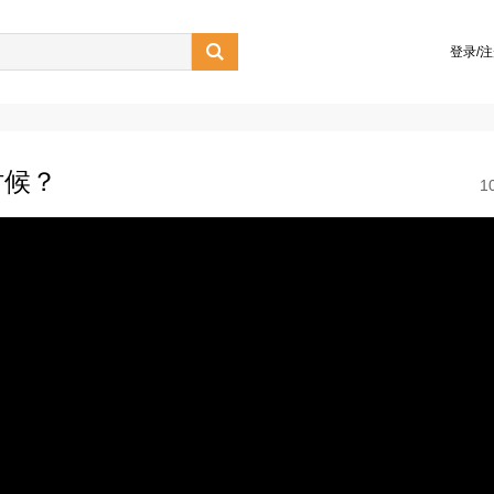

登录/
时候？
1