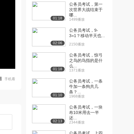
公务员考试，第一
次世界大战结束于
哪...
01:18
1499播放
公务员考试，9-
3=1？移动半天也...
02:06
2150播放
公务员考试，惊弓
之鸟的鸟指的是什
么...
01:18
1371播放
手机看
公务员考试，一条
牛加一条狗共几
条？...
01:10
1968播放
公务员考试，一块
布10米用去一半
还...
02:13
2344播放
公务员考试，上四