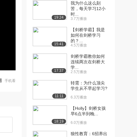
我为什么这么刻
苦，每天学习12小
时...
19:24
3.7万播放
【剑桥学霸】我是
如何在剑桥学习
的？...
15:41
4.5万播放
剑桥学霸教你如何
连续两次在剑桥大
学...
17:37
2.5万播放
手机看
转需：为什么顶尖
学生从不早起学习?
11:11
6.3万播放
【Holly】剑桥女孩
早6点半到晚...
18:19
6.0万播放
狼性教育：6招养出