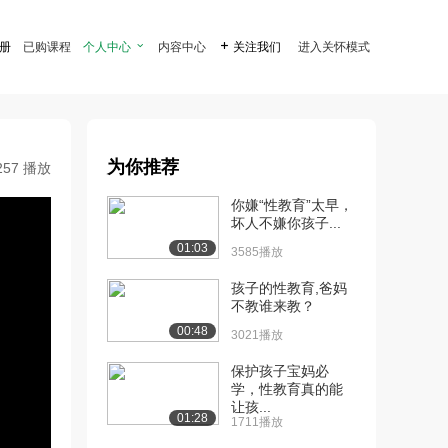
注册
已购课程
个人中心

内容中心

关注我们
进入关怀模式
为你推荐
257 播放
你嫌“性教育”太早，
坏人不嫌你孩子...
01:03
3585播放
孩子的性教育,爸妈
不教谁来教？
00:48
3021播放
保护孩子宝妈必
学，性教育真的能
让孩...
01:28
1711播放