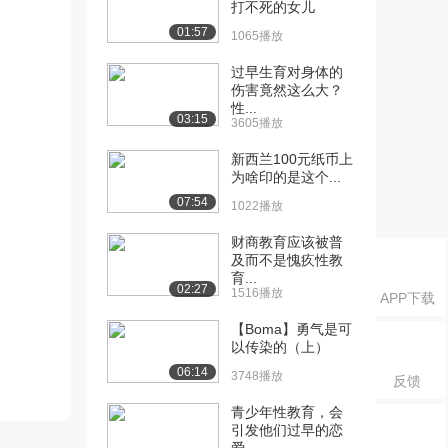
打不死的女儿
01:57
1065播放
过早生育对身体的
伤害竟然这么大？
性...
03:15
3605播放
新西兰100元纸币上
为啥印的是这个...
07:54
1022播放
财商教育应该被普
及而不是愧疚性教
育...
02:27
1516播放
APP下载
【Boma】勇气是可
以传染的（上）
06:14
3748播放
反馈
青少年性教育，会
引发他们过早的恋