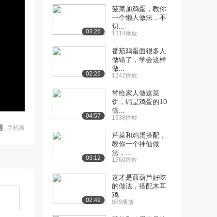
菠菜加鸡蛋，教你
一个懒人做法，不
切...
03:26
1314播放
番茄鸡蛋面很多人
做错了，学会这样
做...
02:26
1242播放
常给家人做这菜
饼，钙是鸡蛋的10
倍...
04:57
1338播放
手机看
芹菜和鸡蛋搭配，
教你一个神仙做
法，...
03:12
1360播放
这才是西葫芦好吃
的做法，搭配木耳
鸡...
02:49
889播放