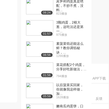
莴笋和鸡蛋真是绝
配，不炒不煮，没
料...
06:24
823播放
3颗鸡蛋，2根大
葱，这吃法还是第
一...
01:57
975播放
素菠菜馅还能这么
鲜？教你调馅秘
诀，...
06:56
1266播放
菜花搭配2个鸡蛋，
分享好吃新做法，...
01:56
794播放
APP下载
以后菠菜买回家，
你就像我这样做，
加...
05:59
1628播放
反馈
嫩南瓜鸡蛋饼，口