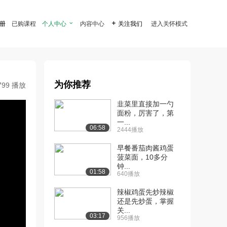
注册
已购课程
个人中心

内容中心

关注我们
进入关怀模式
为你推荐
799 播放
韭菜里直接加一勺
面粉，厉害了，第
一...
06:58
2444播放
早餐番茄肉酱鸡蛋
菠菜面，10多分
钟...
01:58
640播放
辣椒鸡蛋先炒辣椒
还是先炒蛋，掌握
关...
03:17
956播放