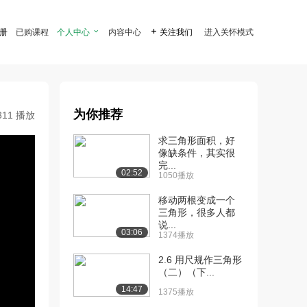
注册
已购课程
个人中心

内容中心

关注我们
进入关怀模式
为你推荐
311 播放
求三角形面积，好
像缺条件，其实很
完...
02:52
1050播放
移动两根变成一个
三角形，很多人都
说...
03:06
1374播放
2.6 用尺规作三角形
（二）（下...
14:47
1375播放