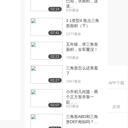
已知，求面积，这
道...
02:14
835播放
3.1类型4 焦点三角
形面积（下）
07:41
1377播放
五年级，求三角形
面积，全军覆没！
02:21
790播放
三角形怎么还害羞
了
01:27
1987播放
APP下载
小升初几何题：两
个正方形并靠一
起，...
02:07
832播放
反馈
三角形ABD和三角
形DEF相似吗？...