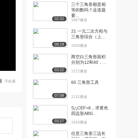
三个三角形都是相
等的数吗？这道题
要...
02:32
1667播放
21 一元二次方程与
三角形综合（上...
08:19
1603播放
两空白三角形面积
分别为12和40，...
03:22
1222播放
手机看
60 三角形工具
07:08
1131播放
S△CEF=6，求黄色
四边形ABG...
03:27
1043播放
任意三角形三边长