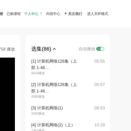
注册
已购课程
个人中心

内容中心

关注我们
进入关怀模式
选集(86)
自动播放
758 播放
[1] 计算机网络126集（上
05:55
部 1-46...
5543播放
[2] 计算机网络126集（上
05:57
部 1-46...
4380播放
[3] 计算机网络(1)
08:53
2202播放
[4] 计算机网络(2)（上）
10:28
1361播放