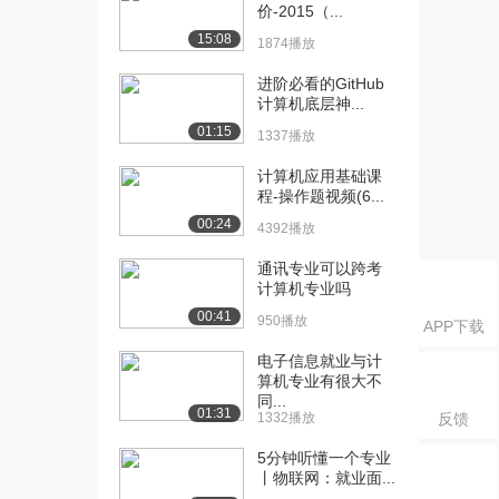
价-2015（...
747播放
15:08
1874播放
[20] 计算机网络(11)
08:44
进阶必看的GitHub
（上）
计算机底层神...
1034播放
01:15
1337播放
[21] 计算机网络(11)
08:44
（下）
计算机应用基础课
程-操作题视频(6...
574播放
00:24
4392播放
[22] 计算机网络(12)
09:11
（上）
通讯专业可以跨考
1228播放
计算机专业吗
00:41
950播放
APP下载
[23] 计算机网络(12)
09:09
（下）
电子信息就业与计
742播放
算机专业有很大不
同...
01:31
[24] 计算机网络(13)
10:53
1332播放
反馈
（上）
5分钟听懂一个专业
1540播放
丨物联网：就业面...