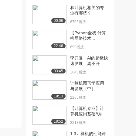
875播放
和计算机相关的专
业有哪些？
[13] 计算机网络(7)（下）
09:10
00:06
8703播放
965播放
【Python全栈 计算
[14] 计算机网络(8)（上）
10:12
机网络技术...
1143播放
22:46
899播放
[15] 计算机网络(8)（下）
10:10
839播放
李开复：AI的超级快
速发展，离不开...
[16] 计算机网络(9)（上）
10:24
03:45
1645播放
807播放
计算机图形学应用
[17] 计算机网络(9)（下）
10:24
与发展（中）
990播放
19:13
2265播放
[18] 计算机网络(10)
05:09
【计算机专业】计
（上）
算机应用基础//系...
1548播放
18:52
2213播放
[19] 计算机网络(10)
05:15
1.3计算机的性能评
（下）