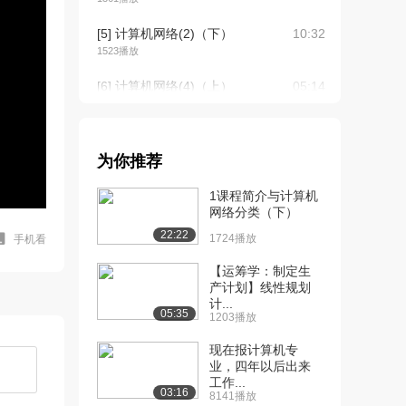
[5] 计算机网络(2)（下）
10:32
1523播放
[6] 计算机网络(4)（上）
05:14
1035播放
[7] 计算机网络(4)（下）
05:14
1483播放
为你推荐
[8] 计算机网络(5)（上）
10:49
1课程简介与计算机
1149播放
网络分类（下）
22:22
1724播放
手机看
[9] 计算机网络(5)（下）
10:55
921播放
【运筹学：制定生
产计划】线性规划
[10] 计算机网络(6)（上）
06:31
计...
05:35
1112播放
1203播放
[11] 计算机网络(6)（下）
06:29
现在报计算机专
业，四年以后出来
585播放
工作...
03:16
8141播放
[12] 计算机网络(7)（上）
09:12