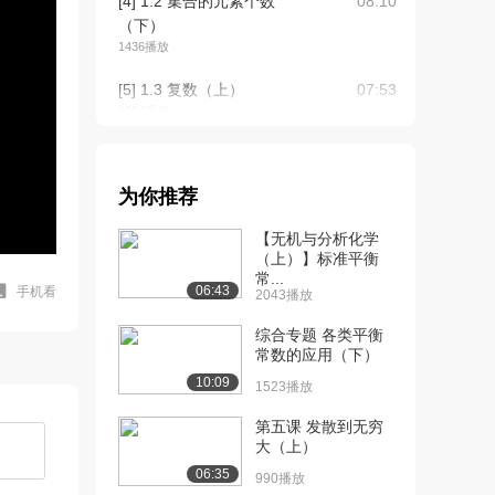
[4] 1.2 集合的元素个数
08:10
（下）
1436播放
[5] 1.3 复数（上）
07:53
1034播放
[6] 1.3 复数（下）
07:55
1213播放
为你推荐
[7] 2.1 一元函数（上）
06:47
【无机与分析化学
661播放
（上）】标准平衡
常...
[8] 2.1 一元函数（下）
06:43
06:43
手机看
2043播放
763播放
综合专题 各类平衡
[9] 2.2 幂函数
08:34
常数的应用（下）
938播放
10:09
1523播放
[10] 2.3 指数函数和对数函
05:26
第五课 发散到无穷
数（上）
大（上）
781播放
06:35
990播放