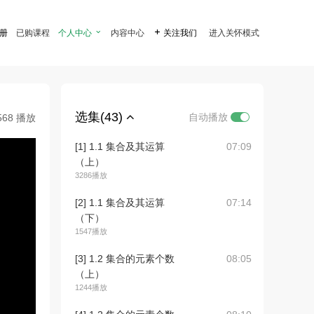
注册
已购课程
个人中心

内容中心

关注我们
进入关怀模式
选集(43)
自动播放
568 播放
[1] 1.1 集合及其运算
07:09
（上）
3286播放
[2] 1.1 集合及其运算
07:14
（下）
1547播放
[3] 1.2 集合的元素个数
08:05
（上）
1244播放