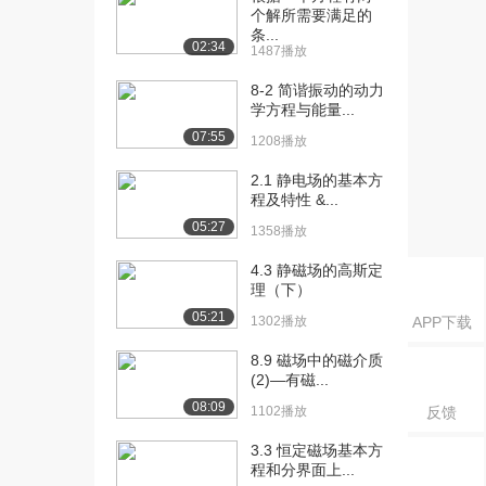
（上）
个解所需要满足的
1319播放
条...
02:34
1487播放
[19] 2.7 其它常见函数
05:50
8-2 简谐振动的动力
（下）
学方程与能量...
1422播放
07:55
1208播放
[20] 3.1 极坐标（上）
08:02
892播放
2.1 静电场的基本方
程及特性 &...
[21] 3.1 极坐标（下）
07:59
05:27
1358播放
1271播放
4.3 静磁场的高斯定
[22] 3.2 参数方程（上）
07:37
理（下）
1413播放
05:21
1302播放
APP下载
[23] 3.2 参数方程（下）
07:41
8.9 磁场中的磁介质
1028播放
(2)—有磁...
[24] 3.3 坐标变换与二次曲
05:21
08:09
1102播放
反馈
线（上）
3.3 恒定磁场基本方
968播放
程和分界面上...