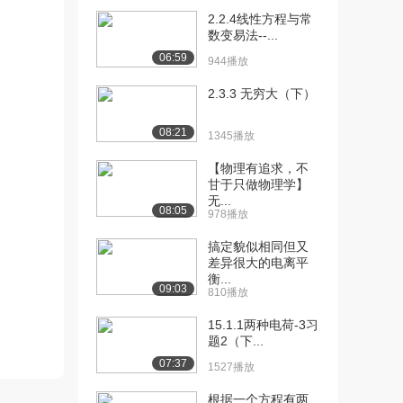
[11] 2.3 指数函数和对数函
05:30
2.2.4线性方程与常
数（下）
数变易法--...
1162播放
06:59
944播放
[12] 2.4 三角函数I（上）
05:13
933播放
2.3.3 无穷大（下）
[13] 2.4 三角函数I（下）
05:14
08:21
1345播放
1447播放
【物理有追求，不
[14] 2.5 三角函数II（上）
07:32
甘于只做物理学】
1087播放
无...
08:05
978播放
[15] 2.5 三角函数II（下）
07:31
搞定貌似相同但又
1465播放
差异很大的电离平
衡...
[16] 2.6 反三角函数（上）
07:22
09:03
810播放
1642播放
15.1.1两种电荷-3习
[17] 2.6 反三角函数（下）
07:22
题2（下...
853播放
07:37
1527播放
[18] 2.7 其它常见函数
05:45
根据一个方程有两