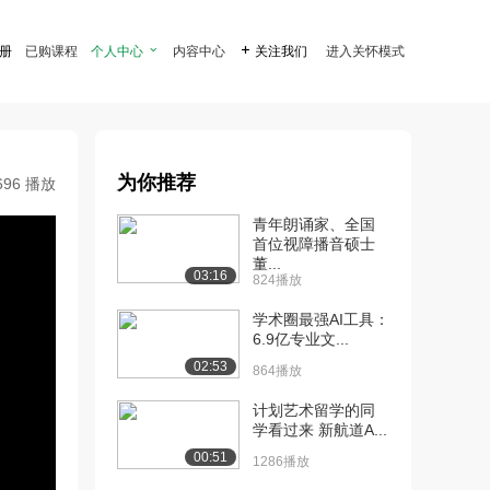
注册
已购课程
个人中心

内容中心

关注我们
进入关怀模式
为你推荐
696 播放
青年朗诵家、全国
首位视障播音硕士
董...
03:16
824播放
学术圈最强AI工具：
6.9亿专业文...
02:53
864播放
计划艺术留学的同
学看过来 新航道A...
00:51
1286播放