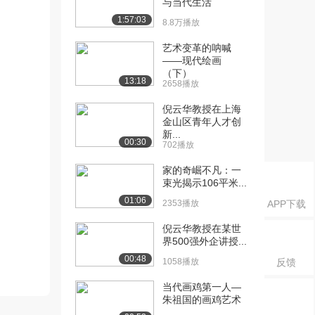
与当代生活
1:57:03
8.8万播放
艺术变革的呐喊
——现代绘画
（下）
13:18
2658播放
倪云华教授在上海
金山区青年人才创
新...
00:30
702播放
家的奇崛不凡：一
束光揭示106平米...
01:06
2353播放
APP下载
倪云华教授在某世
界500强外企讲授...
00:48
1058播放
反馈
当代画鸡第一人—
朱祖国的画鸡艺术