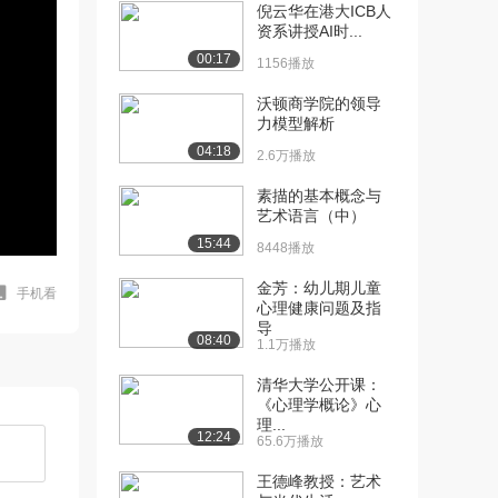
倪云华在港大ICB人
资系讲授AI时...
00:17
1156播放
沃顿商学院的领导
力模型解析
04:18
2.6万播放
素描的基本概念与
艺术语言（中）
15:44
8448播放
金芳：幼儿期儿童
手机看
心理健康问题及指
导
08:40
1.1万播放
清华大学公开课：
《心理学概论》心
理...
12:24
65.6万播放
王德峰教授：艺术