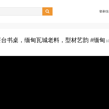

登录/
台书桌，缅甸瓦城老料，型材艺韵 #缅甸
1