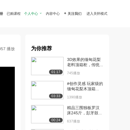
注册
已购课程
个人中心

内容中心

关注我们
进入关怀模式
为你推荐
057 播放
3D效果的缅甸花梨
老料顶箱柜，传统...
01:17
745播放
#创作灵感 玩家级的
缅甸花梨木顶箱...
03:33
1390播放
精品三围独板罗汉
床245斤，彭牙鼓...
00:24
637播放