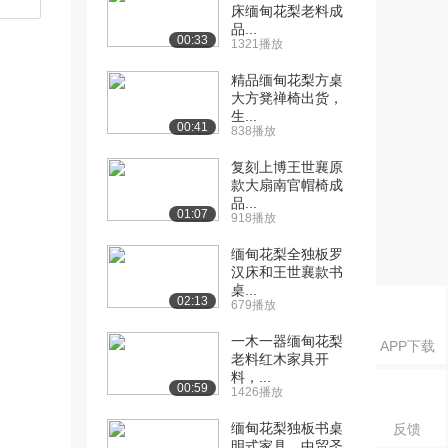
床缅甸花梨老料成
品...
00:33
1321播放
精品缅甸花梨方桌
大方凳禅椅出货，
生...
00:41
838播放
复刻上博王世襄原
款大扇南官帽椅成
品...
01:07
918播放
缅甸花梨全独板罗
汉床和王世襄款书
桌...
02:13
679播放
一木一器缅甸花梨
APP下载
老料红木家具开
料，...
00:59
1426播放
缅甸花梨独板书桌
反馈
明式家具，中贸圣