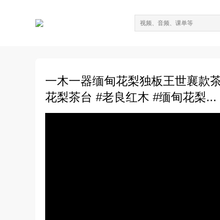
一木一器缅甸花梨独板王世襄款茶
花梨茶台 #老良红木 #缅甸花梨...