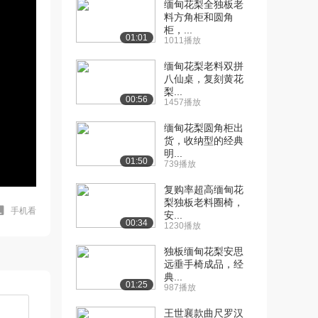
缅甸花梨全独板老
料方角柜和圆角
柜，...
01:01
1011播放
缅甸花梨老料双拼
八仙桌，复刻黄花
梨...
00:56
1457播放
缅甸花梨圆角柜出
货，收纳型的经典
明...
01:50
739播放
复购率超高缅甸花
梨独板老料圈椅，
手机看
安...
00:34
1230播放
独板缅甸花梨安思
远垂手椅成品，经
典...
01:25
987播放
王世襄款曲尺罗汉