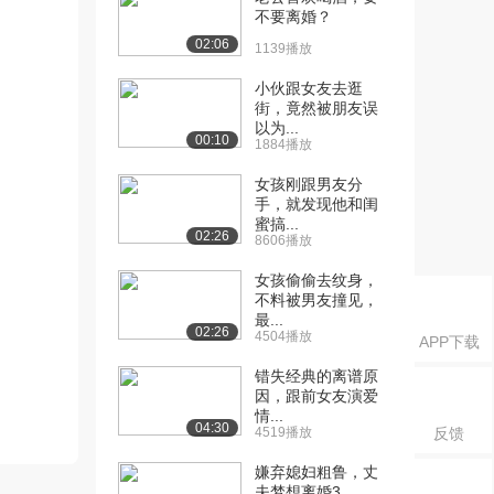
不要离婚？
02:06
1139播放
小伙跟女友去逛
街，竟然被朋友误
以为...
00:10
1884播放
女孩刚跟男友分
手，就发现他和闺
蜜搞...
02:26
8606播放
女孩偷偷去纹身，
不料被男友撞见，
最...
02:26
4504播放
APP下载
错失经典的离谱原
因，跟前女友演爱
情...
04:30
4519播放
反馈
嫌弃媳妇粗鲁，丈
夫梦想离婚3