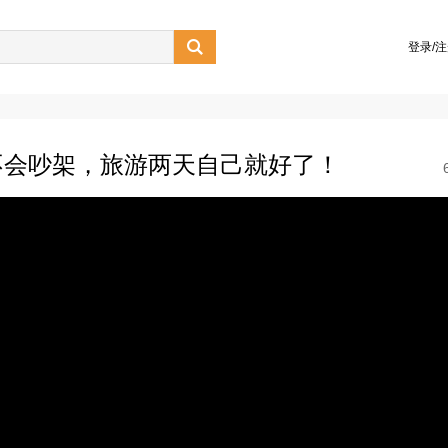

登录/
不会吵架，旅游两天自己就好了！