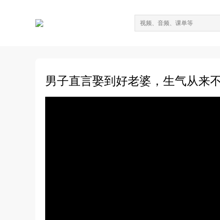
男子直言娶到好老婆，生气从来