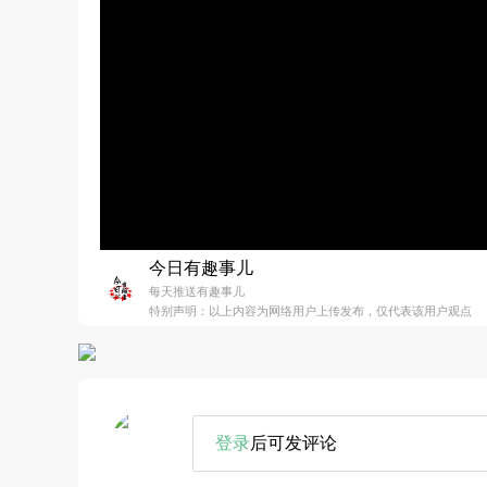
今日有趣事儿
每天推送有趣事儿
特别声明：以上内容为网络用户上传发布，仅代表该用户观点
登录
后可发评论