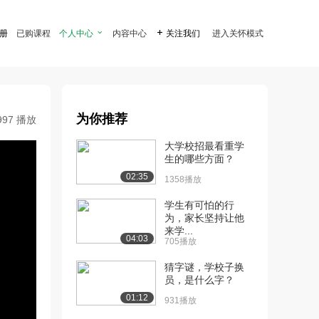
注册
已购课程
个人中心

内容中心

关注我们
进入关怀模式
为你推荐
997 播放
大学校招最看重学
生的哪些方面？
02:35
1358播放
学生有可怕的行
为，家长坚持让他
来学...
04:03
705播放
猜字谜，学校子换
员，是什么字？
01:12
931播放