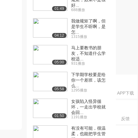
好...
01:49
688播放
我做规矩了啊，但
是学生不听啊，是
怎...
04:12
1315播放
马上要教书的朋
友，不知道什么学
校适...
05:00
931播放
下学期学校要是给
你一个差班，该怎
么...
05:58
1295播放
APP下载
女孩陷入怪异循
环，一走出学校就
会回...
01:50
1191播放
反馈
有没有可能，很温
柔，也能把学生管