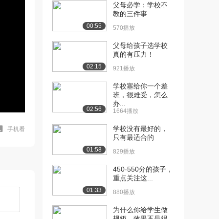
父母必学：学校不
教的三件事
00:55
570播放
父母给孩子选学校
真的有压力！
02:15
921播放
学校塞给你一个差
班，很难受，怎么
办...
02:56
1664播放
学校没有最好的，
手机看
只有最适合的
01:58
829播放
450-550分的孩子，
重点关注这...
01:33
880播放
为什么你给学生做
规矩，效果不是很