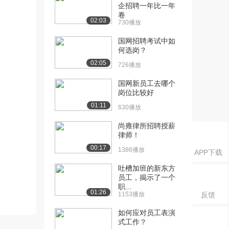
企招聘一年比一年
卷
02:03
730播放
国网招聘考试中如
何选岗？
02:05
726播放
国网新员工去哪个
岗位比较好
01:11
630播放
尚雍律所招聘授薪
律师！
00:17
1386播放
APP下载
吐槽加班的新东方
员工，揭示了一个
职...
01:26
1153播放
反馈
如何应对员工表演
式工作？