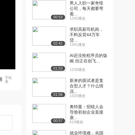
男人入职一家奇怪
公司，每天都要弯
着...
00:53
1242播放
求职高薪司机岗，
不料反背44万车
贷...
02:42
1341播放
AI还没抢程序员的饭
碗 但正在创飞...
01:53
1226播放
手机
新来的面试者是复
看
合型人才？什么情
况...
01:56
1420播放
奥特曼：招错人会
导致初创企业直接
衰...
00:57
619播放
就业环境难，央国