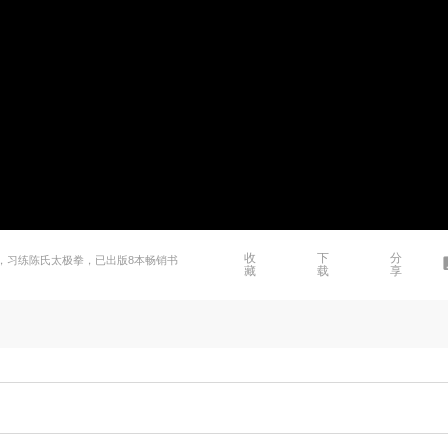
收
下
分
》，习练陈氏太极拳，已出版8本畅销书
藏
载
享