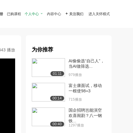
注册
已购课程
个人中心

内容中心

关注我们
进入关怀模式
为你推荐
343 播放
AI偷偷选“自己人”，
当AI做筛选...
01:11
979播放
富士康面试，移动
一根使98=3
00:14
715播放
国企招聘岂能演空
欢喜闹剧？八一钢
铁...
00:40
1297播放