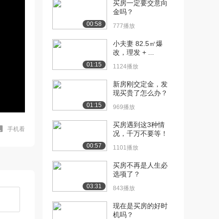
买房一定要交意向
金吗？
00:58
777播放
小夫妻 82.5㎡爆
改，理发 + ...
01:15
1124播放
新房刚交定金，发
现买贵了怎么办？
01:15
969播放
买房遇到这3种情
手机看
况，千万不要等！
00:57
1101播放
买房不再是人生必
选项了？
03:31
843播放
现在是买房的好时
机吗？