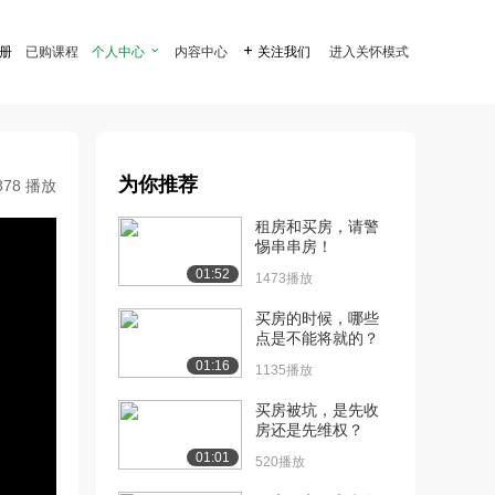
注册
已购课程
个人中心

内容中心

关注我们
进入关怀模式
为你推荐
878 播放
租房和买房，请警
惕串串房！
01:52
1473播放
买房的时候，哪些
点是不能将就的？
01:16
1135播放
买房被坑，是先收
房还是先维权？
01:01
520播放