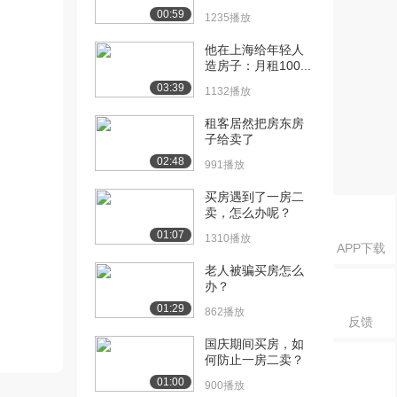
00:59
1235播放
他在上海给年轻人
造房子：月租100...
03:39
1132播放
租客居然把房东房
子给卖了
02:48
991播放
买房遇到了一房二
卖，怎么办呢？
01:07
1310播放
APP下载
老人被骗买房怎么
办？
01:29
862播放
反馈
国庆期间买房，如
何防止一房二卖？
01:00
900播放