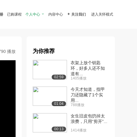
注册
已购课程
个人中心

内容中心

关注我们
进入关怀模式
为你推荐
790 播放
衣架上放个钥匙
环，好多人还不知
道有...
02:59
1405播放
今天才知道，指甲
刀还隐藏了1个实
用...
01:04
788播放
女生旧皮包扔掉太
浪费，只用“剪开”...
00:13
1414播放