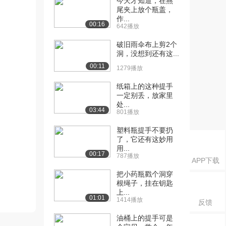
今天才知道，在燕
尾夹上放个瓶盖，
作...
00:16
642播放
破旧雨伞布上剪2个
洞，没想到还有这...
00:11
1279播放
纸箱上的这种提手
一定别丢，放家里
处...
03:44
801播放
塑料瓶提手不要扔
了，它还有这妙用
用...
00:17
787播放
APP下载
把小药瓶戳个洞穿
根绳子，挂在钥匙
上...
01:01
1414播放
反馈
油桶上的提手可是