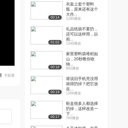
衣架上套个塑料
瓶，原来还有这个
大作...
00:14
1190播放
礼品纸袋不要扔，
还可以这样用，以
前...
01:02
1340播放
家里塑料袋堆积如
山，20秒教你收
纳...
00:18
862播放
手机看
谁说旧手机壳没用
就得扔掉？把它放
在...
00:19
1306播放
鞋盒很多人都选择
扔掉，这样改造一
下...
00:17
760播放