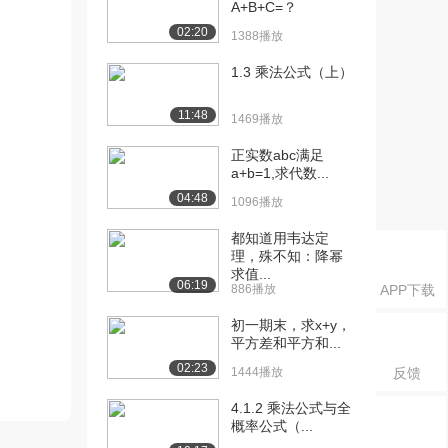
A+B+C=？
02:20
1388播放
1.3 乘法公式（上）
11:48
1469播放
正实数abc满足
a+b=1,求代数...
04:48
1096播放
都知道用韦达定
理，殊不知：降幂
求值...
06:19
886播放
APP下载
初一期末，求x+y，
平方差和平方和...
02:23
1444播放
反馈
4.1.2 乘法公式与全
概率公式（...