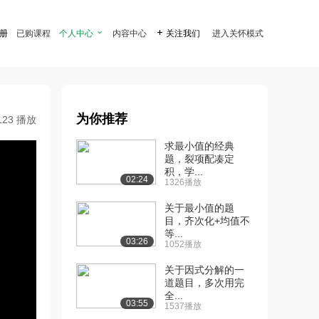
注册
已购课程
个人中心

内容中心

关注我们
进入关怀模式
为你推荐
123 播放
求最小值的经典
题，裂项配凑定
积，学...
02:24
1326播放
关于最小值的题
目，齐次化+均值不
等...
03:26
1052播放
关于因式分解的一
道题目，多次用完
全...
03:55
1537播放