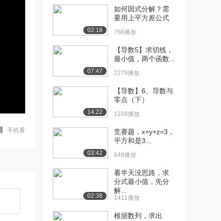
如何因式分解？需
要用上平方差公式
02:18
766播放
【导数5】求切线，
最小值，两个函数...
07:47
2279播放
【导数】6、导数与
零点（下）
14:22
1108播放
手机看
竞赛题，x+y+z=3，
平方和是3...
03:42
648播放
看半天没思路，求
分式最小值，先分
解...
02:38
1411播放
根据数列，求出