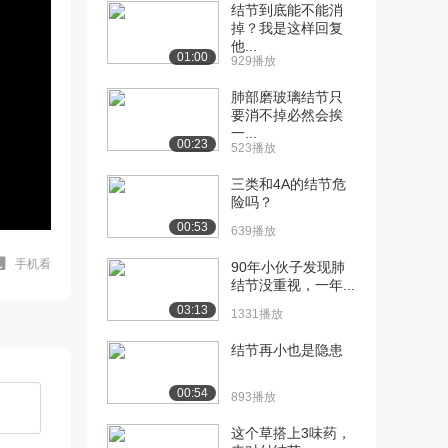
结节到底能不能消
掉？我是这样回复
他...
01:00
929播放
肺部磨玻璃结节只
要消不掉必然会挨
一...
00:23
523播放
三类和4A的结节危
险吗？
00:53
639播放
手机看
90年小伙子发现肺
结节没重视，一年...
03:13
1331播放
结节再小也是隐患
00:54
893播放
这个草搭上3味药，