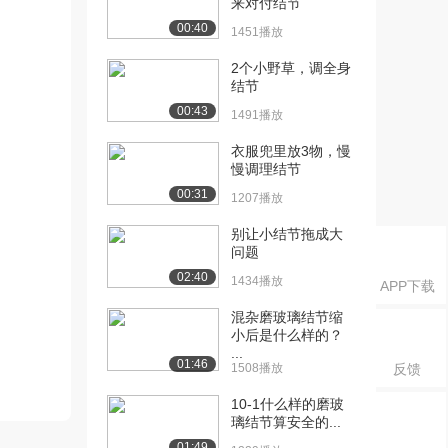
来对付结节
00:40
1451播放
2个小野草，调全身
结节
00:43
1491播放
衣服兜里放3物，慢
慢调理结节
00:31
1207播放
别让小结节拖成大
问题
02:40
1434播放
APP下载
混杂磨玻璃结节缩
小后是什么样的？
...
01:46
1508播放
反馈
10-1什么样的磨玻
璃结节算安全的...
01:49