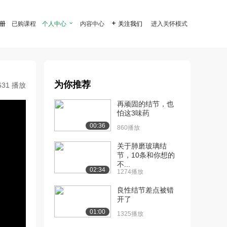
注册
已购课程
个人中心

内容中心

关注我们
进入关怀模式
为你推荐
631 播放
再顽固的结节，也
怕这3味药
00:36
860播放
关于肺磨玻璃结
节，10条和你想的
不...
02:34
1274播放
良性结节差点被错
开了
01:00
1325播放